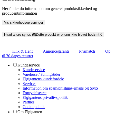
Her finder du information om generel produktsikkerhed og
producentinformation
Vis sikkerhedsoplysninger
Hvad andre synes (0)
Dette produkt er endnu ikke blevet bedømt.
0
Klik & Hent
Annoncegaranti
Prismatch
Op
til 30 dages returret
Kundeservice
Kundeservice
Varehuse / åbningstider
Elgigantens kundefordele
Services
Information om spam/phishing-emails og SMS
Fortrydelsesret
Elgigantens privatlivspolitik
Partner
Cookiepolitik
Om Elgiganten