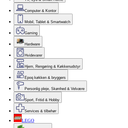
Computer & Kontor
Mobil, Tablet & Smartwatch
Gaming
Hardware
Hvidevarer
Hjem, Rengøring & Køkkenudstyr
Epoq køkken & bryggers
Personlig pleje, Skønhed & Velvære
Sport, Fritid & Hobby
Services & tilbehør
LEGO