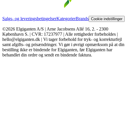
Salgs- og leveringsbetingelser
Kategorier
Brands
Cookie indstillinger
©2026 Elgiganten A/S | Arne Jacobsens Allé 16, 2. - 2300
København S. | CVR: 17237977 | Alle rettigheder forbeholdes |
hello@elgiganten.dk | Vi tager forbehold for tryk- og korrekturfejl
samt afgifts- og prisændringer. Vi gør i øvrigt opmærksom på at din
bestilling ikke er bindende for Elgiganten, før Elgiganten har
behandlet din ordre og sendt en bindende faktura.