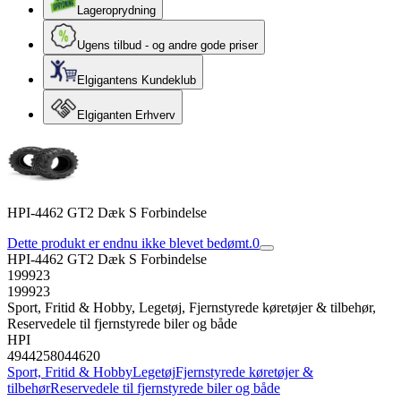
Lageroprydning
Ugens tilbud - og andre gode priser
Elgigantens Kundeklub
Elgiganten Erhverv
HPI-4462 GT2 Dæk S Forbindelse
Dette produkt er endnu ikke blevet bedømt.
0
HPI-4462 GT2 Dæk S Forbindelse
199923
199923
Sport, Fritid & Hobby, Legetøj, Fjernstyrede køretøjer & tilbehør,
Reservedele til fjernstyrede biler og både
HPI
4944258044620
Sport, Fritid & Hobby
Legetøj
Fjernstyrede køretøjer &
tilbehør
Reservedele til fjernstyrede biler og både