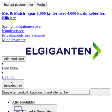
Indtast postnummer
Vælg
Mix & Match - spar 1.000 kr. for hver 4.000 kr. du køber for.
Klik
her
Spring navigationen over
Kundeservice
Privatkunde
Erhvervskunde
Mine favoritter
Alle produkter
Find butik
Log ind
Indkøbskurv
Alle produkter
TV, Lyd & Smart Home