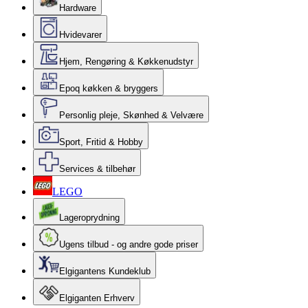
Hardware
Hvidevarer
Hjem, Rengøring & Køkkenudstyr
Epoq køkken & bryggers
Personlig pleje, Skønhed & Velvære
Sport, Fritid & Hobby
Services & tilbehør
LEGO
Lageroprydning
Ugens tilbud - og andre gode priser
Elgigantens Kundeklub
Elgiganten Erhverv