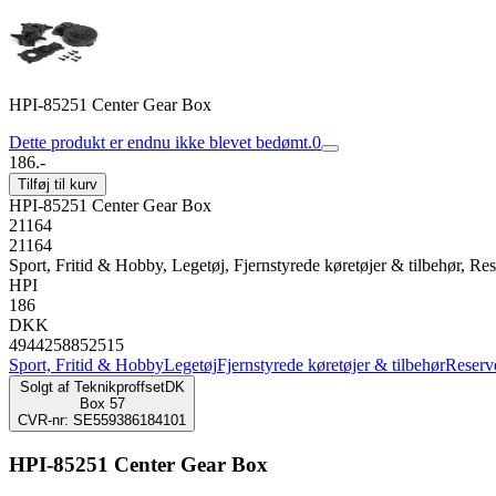
HPI-85251 Center Gear Box
Dette produkt er endnu ikke blevet bedømt.
0
186.-
Tilføj til kurv
HPI-85251 Center Gear Box
21164
21164
Sport, Fritid & Hobby, Legetøj, Fjernstyrede køretøjer & tilbehør, Rese
HPI
186
DKK
4944258852515
Sport, Fritid & Hobby
Legetøj
Fjernstyrede køretøjer & tilbehør
Reserve
Solgt af
TeknikproffsetDK
Box 57
CVR-nr: SE559386184101
HPI-85251 Center Gear Box