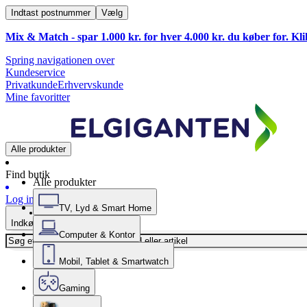
Indtast postnummer
Vælg
Mix & Match - spar 1.000 kr. for hver 4.000 kr. du køber for. Kl
Spring navigationen over
Kundeservice
Privatkunde
Erhvervskunde
Mine favoritter
Alle produkter
Find butik
Alle produkter
Log ind
TV, Lyd & Smart Home
Indkøbskurv
Computer & Kontor
Mobil, Tablet & Smartwatch
Gaming