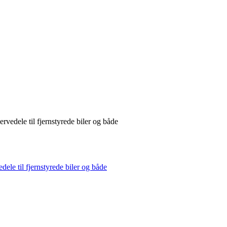
rvedele til fjernstyrede biler og både
dele til fjernstyrede biler og både