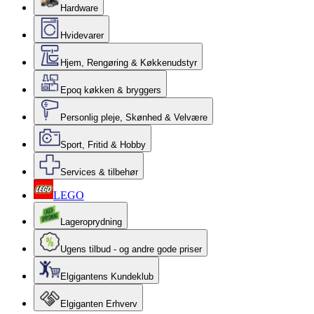
Hardware
Hvidevarer
Hjem, Rengøring & Køkkenudstyr
Epoq køkken & bryggers
Personlig pleje, Skønhed & Velvære
Sport, Fritid & Hobby
Services & tilbehør
LEGO
Lageroprydning
Ugens tilbud - og andre gode priser
Elgigantens Kundeklub
Elgiganten Erhverv