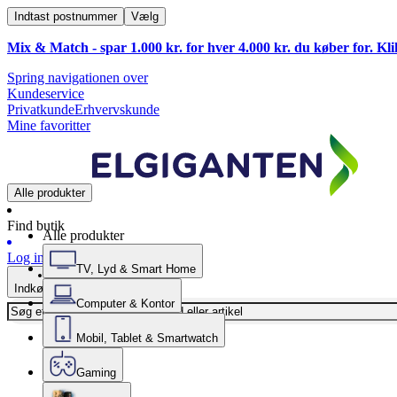
Indtast postnummer
Vælg
Mix & Match - spar 1.000 kr. for hver 4.000 kr. du køber for. Kl
Spring navigationen over
Kundeservice
Privatkunde
Erhvervskunde
Mine favoritter
Alle produkter
Find butik
Alle produkter
Log ind
TV, Lyd & Smart Home
Indkøbskurv
Computer & Kontor
Mobil, Tablet & Smartwatch
Gaming