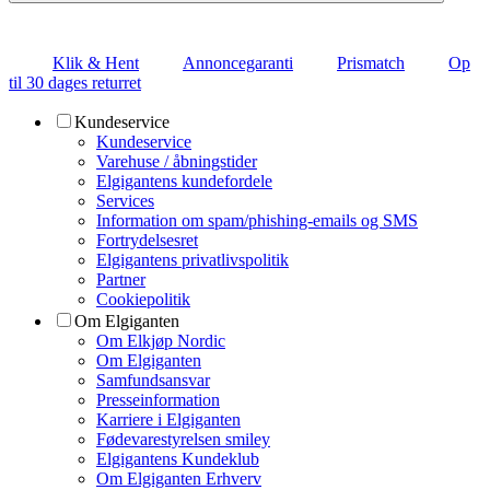
Klik & Hent
Annoncegaranti
Prismatch
Op
til 30 dages returret
Kundeservice
Kundeservice
Varehuse / åbningstider
Elgigantens kundefordele
Services
Information om spam/phishing-emails og SMS
Fortrydelsesret
Elgigantens privatlivspolitik
Partner
Cookiepolitik
Om Elgiganten
Om Elkjøp Nordic
Om Elgiganten
Samfundsansvar
Presseinformation
Karriere i Elgiganten
Fødevarestyrelsen smiley
Elgigantens Kundeklub
Om Elgiganten Erhverv