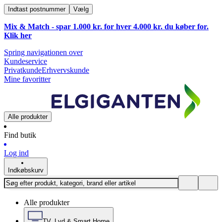
Indtast postnummer
Vælg
Mix & Match - spar 1.000 kr. for hver 4.000 kr. du køber for.
Klik
her
Spring navigationen over
Kundeservice
Privatkunde
Erhvervskunde
Mine favoritter
Alle produkter
Find butik
Log ind
Indkøbskurv
Alle produkter
TV, Lyd & Smart Home