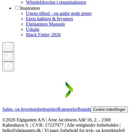
Whistleblowing i organisationen
Inspiration
Ugens tilbud - og andre gode priser
Epoq køkken & bryggers
Elgigantens Magasin
Udsalg
Black Friday 2026
Salgs- og leveringsbetingelser
Kategorier
Brands
Cookie indstillinger
©2026 Elgiganten A/S | Arne Jacobsens Allé 16, 2. - 2300
København S. | CVR: 17237977 | Alle rettigheder forbeholdes |
hello@elgiganten.dk | Vi tager forbehold for tryk- og korrekturfejl