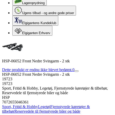
Lageroprydning
Ugens tilbud - og andre gode priser
Elgigantens Kundeklub
Elgiganten Erhverv
HSP-06052 Front Nedre Svingarm - 2 stk
Dette produkt er endnu ikke blevet bedømt.
0
HSP-06052 Front Nedre Svingarm - 2 stk
19723
19723
Sport, Fritid & Hobby, Legetøj, Fjernstyrede køretøjer & tilbehør,
Reservedele til fjernstyrede biler og både
HSP
7072655046361
Sport, Fritid & Hobby
Legetøj
Fjernstyrede køretøjer &
tilbehør
Reservedele til fjernstyrede biler og både