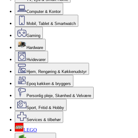
Computer & Kontor
Mobil, Tablet & Smartwatch
Gaming
Hardware
Hvidevarer
Hjem, Rengøring & Køkkenudstyr
Epoq køkken & bryggers
Personlig pleje, Skønhed & Velvære
Sport, Fritid & Hobby
Services & tilbehør
LEGO