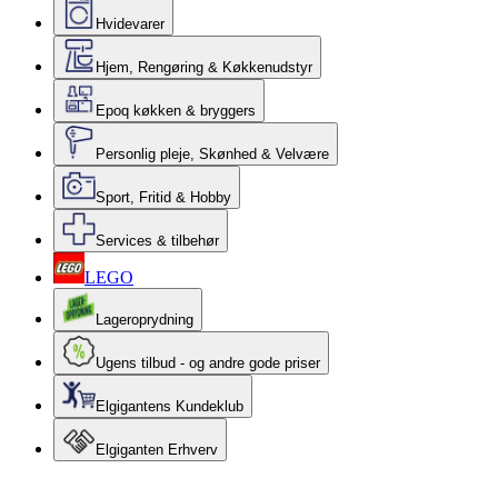
Hvidevarer
Hjem, Rengøring & Køkkenudstyr
Epoq køkken & bryggers
Personlig pleje, Skønhed & Velvære
Sport, Fritid & Hobby
Services & tilbehør
LEGO
Lageroprydning
Ugens tilbud - og andre gode priser
Elgigantens Kundeklub
Elgiganten Erhverv