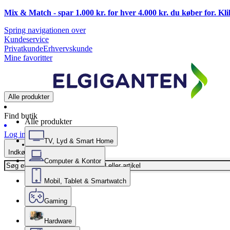
Mix & Match - spar 1.000 kr. for hver 4.000 kr. du køber for. Kl
Spring navigationen over
Kundeservice
Privatkunde
Erhvervskunde
Mine favoritter
Alle produkter
Find butik
Alle produkter
Log ind
TV, Lyd & Smart Home
Indkøbskurv
Computer & Kontor
Mobil, Tablet & Smartwatch
Gaming
Hardware