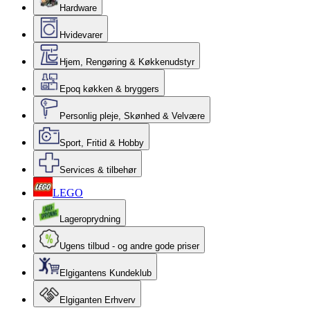
Hardware
Hvidevarer
Hjem, Rengøring & Køkkenudstyr
Epoq køkken & bryggers
Personlig pleje, Skønhed & Velvære
Sport, Fritid & Hobby
Services & tilbehør
LEGO
Lageroprydning
Ugens tilbud - og andre gode priser
Elgigantens Kundeklub
Elgiganten Erhverv