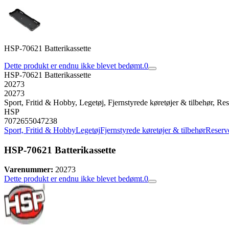
HSP-70621 Batterikassette
Dette produkt er endnu ikke blevet bedømt.
0
HSP-70621 Batterikassette
20273
20273
Sport, Fritid & Hobby, Legetøj, Fjernstyrede køretøjer & tilbehør, Rese
HSP
7072655047238
Sport, Fritid & Hobby
Legetøj
Fjernstyrede køretøjer & tilbehør
Reserve
HSP-70621 Batterikassette
Varenummer:
20273
Dette produkt er endnu ikke blevet bedømt.
0