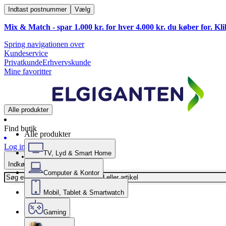
Indtast postnummer
Vælg
Mix & Match - spar 1.000 kr. for hver 4.000 kr. du køber for. Kl
Spring navigationen over
Kundeservice
Privatkunde
Erhvervskunde
Mine favoritter
Alle produkter
Find butik
Alle produkter
Log ind
TV, Lyd & Smart Home
Indkøbskurv
Computer & Kontor
Mobil, Tablet & Smartwatch
Gaming