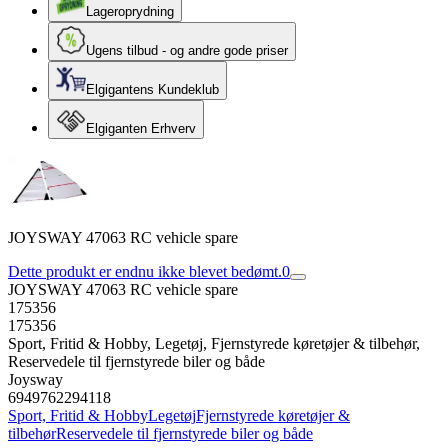
Lageroprydning
Ugens tilbud - og andre gode priser
Elgigantens Kundeklub
Elgiganten Erhverv
JOYSWAY 47063 RC vehicle spare
Dette produkt er endnu ikke blevet bedømt.
0
JOYSWAY 47063 RC vehicle spare
175356
175356
Sport, Fritid & Hobby, Legetøj, Fjernstyrede køretøjer & tilbehør,
Reservedele til fjernstyrede biler og både
Joysway
6949762294118
Sport, Fritid & Hobby
Legetøj
Fjernstyrede køretøjer &
tilbehør
Reservedele til fjernstyrede biler og både