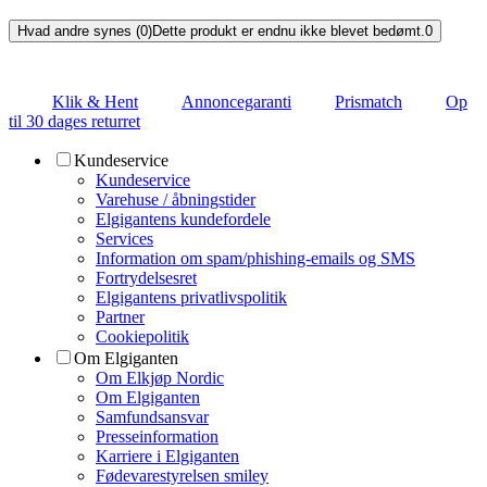
Hvad andre synes (0)
Dette produkt er endnu ikke blevet bedømt.
0
Klik & Hent
Annoncegaranti
Prismatch
Op
til 30 dages returret
Kundeservice
Kundeservice
Varehuse / åbningstider
Elgigantens kundefordele
Services
Information om spam/phishing-emails og SMS
Fortrydelsesret
Elgigantens privatlivspolitik
Partner
Cookiepolitik
Om Elgiganten
Om Elkjøp Nordic
Om Elgiganten
Samfundsansvar
Presseinformation
Karriere i Elgiganten
Fødevarestyrelsen smiley