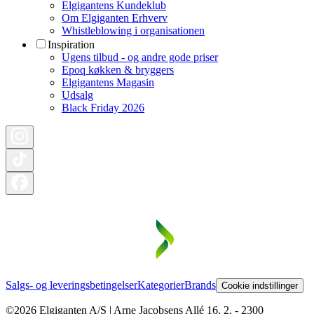
Elgigantens Kundeklub
Om Elgiganten Erhverv
Whistleblowing i organisationen
Inspiration
Ugens tilbud - og andre gode priser
Epoq køkken & bryggers
Elgigantens Magasin
Udsalg
Black Friday 2026
Salgs- og leveringsbetingelser
Kategorier
Brands
Cookie indstillinger
©2026 Elgiganten A/S | Arne Jacobsens Allé 16, 2. - 2300