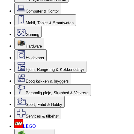
Computer & Kontor
Mobil, Tablet & Smartwatch
Gaming
Hardware
Hvidevarer
Hjem, Rengøring & Køkkenudstyr
Epoq køkken & bryggers
Personlig pleje, Skønhed & Velvære
Sport, Fritid & Hobby
Services & tilbehør
LEGO