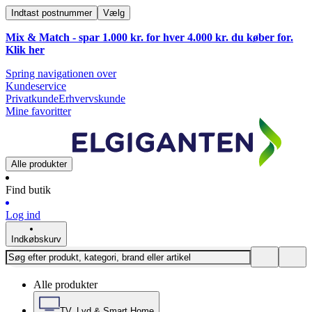
Indtast postnummer
Vælg
Mix & Match - spar 1.000 kr. for hver 4.000 kr. du køber for.
Klik
her
Spring navigationen over
Kundeservice
Privatkunde
Erhvervskunde
Mine favoritter
Alle produkter
Find butik
Log ind
Indkøbskurv
Alle produkter
TV, Lyd & Smart Home