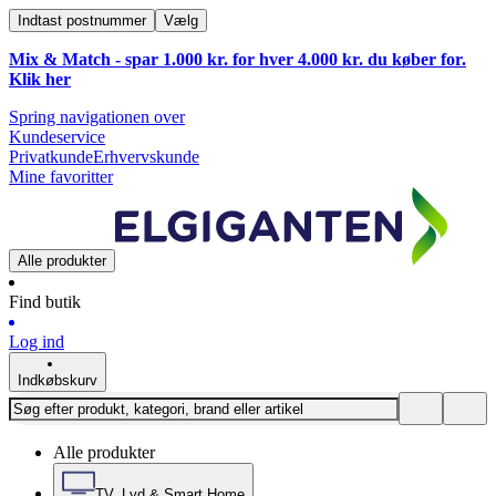
Indtast postnummer
Vælg
Mix & Match - spar 1.000 kr. for hver 4.000 kr. du køber for.
Klik
her
Spring navigationen over
Kundeservice
Privatkunde
Erhvervskunde
Mine favoritter
Alle produkter
Find butik
Log ind
Indkøbskurv
Alle produkter
TV, Lyd & Smart Home