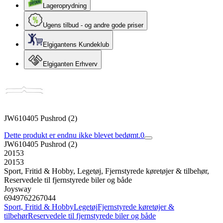
Lageroprydning
Ugens tilbud - og andre gode priser
Elgigantens Kundeklub
Elgiganten Erhverv
JW610405 Pushrod (2)
Dette produkt er endnu ikke blevet bedømt.
0
JW610405 Pushrod (2)
20153
20153
Sport, Fritid & Hobby, Legetøj, Fjernstyrede køretøjer & tilbehør,
Reservedele til fjernstyrede biler og både
Joysway
6949762267044
Sport, Fritid & Hobby
Legetøj
Fjernstyrede køretøjer &
tilbehør
Reservedele til fjernstyrede biler og både