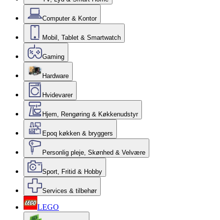
Computer & Kontor
Mobil, Tablet & Smartwatch
Gaming
Hardware
Hvidevarer
Hjem, Rengøring & Køkkenudstyr
Epoq køkken & bryggers
Personlig pleje, Skønhed & Velvære
Sport, Fritid & Hobby
Services & tilbehør
LEGO