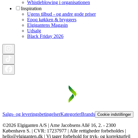
Whistleblowing i organisationen
Inspiration
Ugens tilbud - og andre gode priser
Epoq køkken & bryggers
Elgigantens Magasin
Udsalg
Black Friday 2026
Salgs- og leveringsbetingelser
Kategorier
Brands
Cookie indstillinger
©2026 Elgiganten A/S | Arne Jacobsens Allé 16, 2. - 2300
København S. | CVR: 17237977 | Alle rettigheder forbeholdes |
hello@elgiganten.dk | Vi tager forbehold for tryk- og korrekturfejl