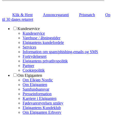
Klik & Hent
Annoncegaranti
Prismatch
Op
til 30 dages returret
Kundeservice
Kundeservice
Varehuse / åbningstider
Elgigantens kundefordele
Services
Information om spam/phishing-emails og SMS
Fortrydelsesret
Elgigantens privatlivspolitik
Partner
Cookiepolitik
Om Elgiganten
Om Elkjøp Nordic
Om Elgiganten
Samfundsansvar
Presseinformation
Karriere i Elgiganten
Fødevarestyrelsen smiley
Elgigantens Kundeklub
Om Elgiganten Erhverv