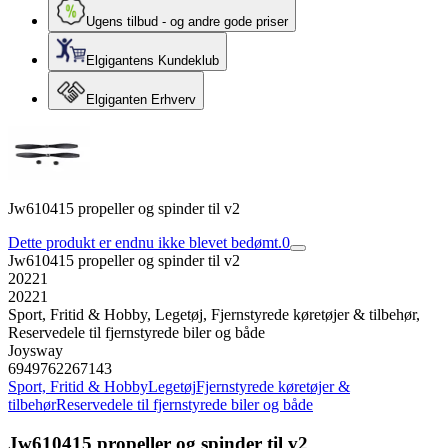
Ugens tilbud - og andre gode priser
Elgigantens Kundeklub
Elgiganten Erhverv
Jw610415 propeller og spinder til v2
Dette produkt er endnu ikke blevet bedømt.
0
Jw610415 propeller og spinder til v2
20221
20221
Sport, Fritid & Hobby, Legetøj, Fjernstyrede køretøjer & tilbehør,
Reservedele til fjernstyrede biler og både
Joysway
6949762267143
Sport, Fritid & Hobby
Legetøj
Fjernstyrede køretøjer &
tilbehør
Reservedele til fjernstyrede biler og både
Jw610415 propeller og spinder til v2