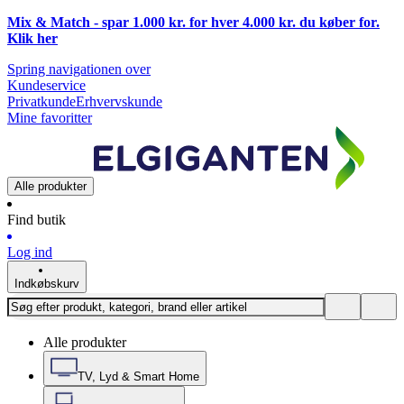
Mix & Match - spar 1.000 kr. for hver 4.000 kr. du køber for.
Klik
her
Spring navigationen over
Kundeservice
Privatkunde
Erhvervskunde
Mine favoritter
Alle produkter
Find butik
Log ind
Indkøbskurv
Alle produkter
TV, Lyd & Smart Home