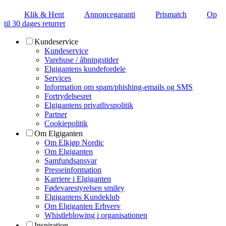
Klik & Hent
Annoncegaranti
Prismatch
Op
til 30 dages returret
Kundeservice
Kundeservice
Varehuse / åbningstider
Elgigantens kundefordele
Services
Information om spam/phishing-emails og SMS
Fortrydelsesret
Elgigantens privatlivspolitik
Partner
Cookiepolitik
Om Elgiganten
Om Elkjøp Nordic
Om Elgiganten
Samfundsansvar
Presseinformation
Karriere i Elgiganten
Fødevarestyrelsen smiley
Elgigantens Kundeklub
Om Elgiganten Erhverv
Whistleblowing i organisationen
Inspiration