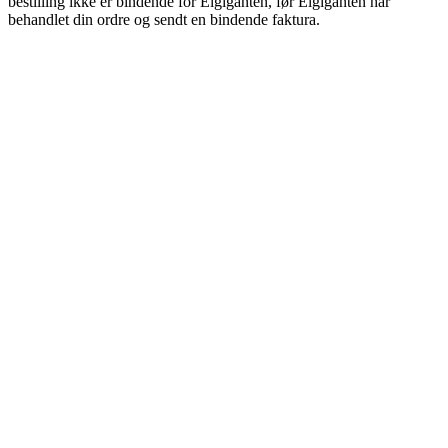
bestilling ikke er bindende for Elgiganten, før Elgiganten har
behandlet din ordre og sendt en bindende faktura.