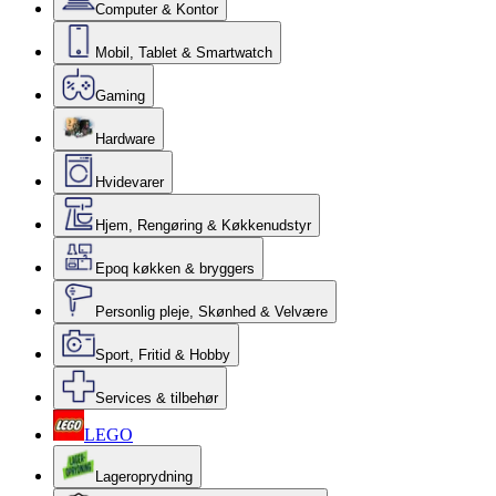
Computer & Kontor
Mobil, Tablet & Smartwatch
Gaming
Hardware
Hvidevarer
Hjem, Rengøring & Køkkenudstyr
Epoq køkken & bryggers
Personlig pleje, Skønhed & Velvære
Sport, Fritid & Hobby
Services & tilbehør
LEGO
Lageroprydning