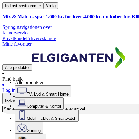
Indtast postnummer
Vælg
Mix & Match - spar 1.000 kr. for hver 4.000 kr. du køber for. Kl
Spring navigationen over
Kundeservice
Privatkunde
Erhvervskunde
Mine favoritter
Alle produkter
Find butik
Alle produkter
Log ind
TV, Lyd & Smart Home
Indkøbskurv
Computer & Kontor
Mobil, Tablet & Smartwatch
Gaming