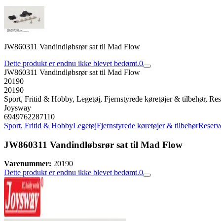
JW860311 Vandindløbsrør sat til Mad Flow
Dette produkt er endnu ikke blevet bedømt.
0
JW860311 Vandindløbsrør sat til Mad Flow
20190
20190
Sport, Fritid & Hobby, Legetøj, Fjernstyrede køretøjer & tilbehør, Rese
Joysway
6949762287110
Sport, Fritid & Hobby
Legetøj
Fjernstyrede køretøjer & tilbehør
Reserve
JW860311 Vandindløbsrør sat til Mad Flow
Varenummer:
20190
Dette produkt er endnu ikke blevet bedømt.
0