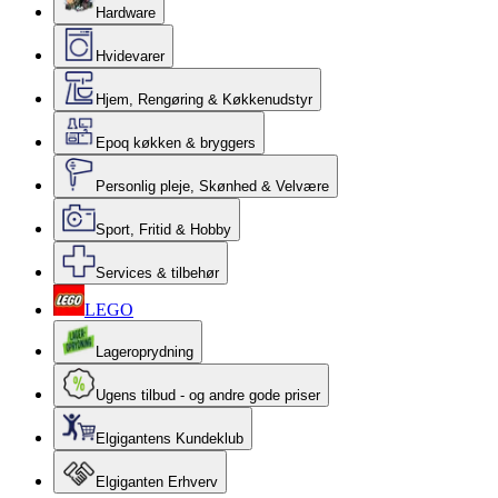
Hardware
Hvidevarer
Hjem, Rengøring & Køkkenudstyr
Epoq køkken & bryggers
Personlig pleje, Skønhed & Velvære
Sport, Fritid & Hobby
Services & tilbehør
LEGO
Lageroprydning
Ugens tilbud - og andre gode priser
Elgigantens Kundeklub
Elgiganten Erhverv