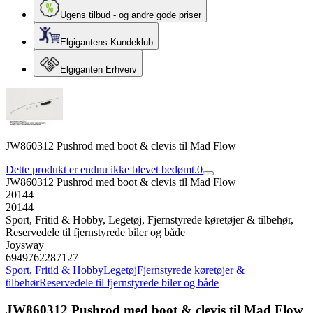
Ugens tilbud - og andre gode priser
Elgigantens Kundeklub
Elgiganten Erhverv
JW860312 Pushrod med boot & clevis til Mad Flow
Dette produkt er endnu ikke blevet bedømt.
0
JW860312 Pushrod med boot & clevis til Mad Flow
20144
20144
Sport, Fritid & Hobby, Legetøj, Fjernstyrede køretøjer & tilbehør,
Reservedele til fjernstyrede biler og både
Joysway
6949762287127
Sport, Fritid & Hobby
Legetøj
Fjernstyrede køretøjer &
tilbehør
Reservedele til fjernstyrede biler og både
JW860312 Pushrod med boot & clevis til Mad Flow