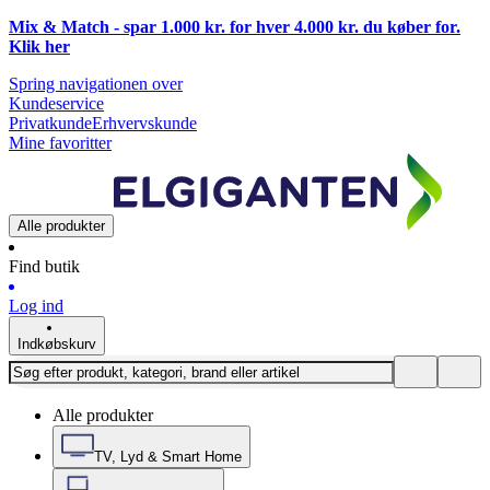
Mix & Match - spar 1.000 kr. for hver 4.000 kr. du køber for.
Klik
her
Spring navigationen over
Kundeservice
Privatkunde
Erhvervskunde
Mine favoritter
Alle produkter
Find butik
Log ind
Indkøbskurv
Alle produkter
TV, Lyd & Smart Home