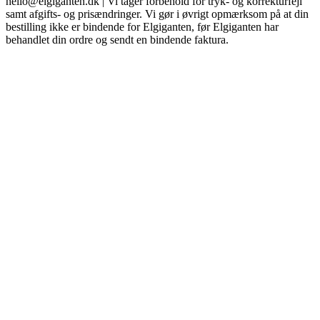
hello@elgiganten.dk | Vi tager forbehold for tryk- og korrekturfejl
samt afgifts- og prisændringer. Vi gør i øvrigt opmærksom på at din
bestilling ikke er bindende for Elgiganten, før Elgiganten har
behandlet din ordre og sendt en bindende faktura.