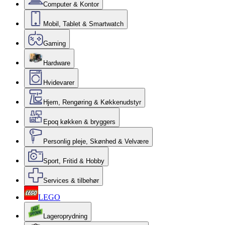
Computer & Kontor
Mobil, Tablet & Smartwatch
Gaming
Hardware
Hvidevarer
Hjem, Rengøring & Køkkenudstyr
Epoq køkken & bryggers
Personlig pleje, Skønhed & Velvære
Sport, Fritid & Hobby
Services & tilbehør
LEGO
Lageroprydning