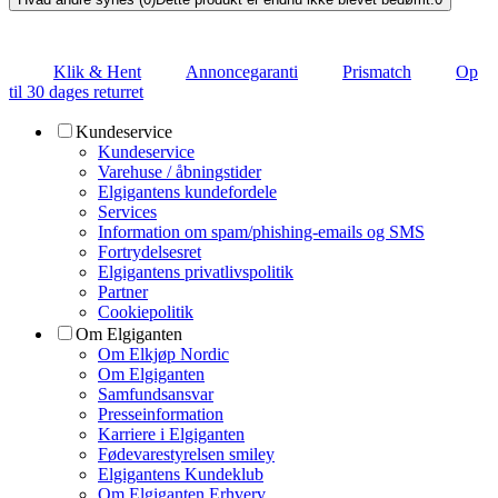
Klik & Hent
Annoncegaranti
Prismatch
Op
til 30 dages returret
Kundeservice
Kundeservice
Varehuse / åbningstider
Elgigantens kundefordele
Services
Information om spam/phishing-emails og SMS
Fortrydelsesret
Elgigantens privatlivspolitik
Partner
Cookiepolitik
Om Elgiganten
Om Elkjøp Nordic
Om Elgiganten
Samfundsansvar
Presseinformation
Karriere i Elgiganten
Fødevarestyrelsen smiley
Elgigantens Kundeklub
Om Elgiganten Erhverv