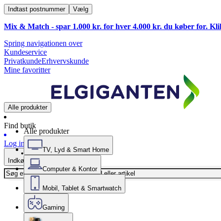
Indtast postnummer
Vælg
Mix & Match - spar 1.000 kr. for hver 4.000 kr. du køber for. Kl
Spring navigationen over
Kundeservice
Privatkunde
Erhvervskunde
Mine favoritter
Alle produkter
Find butik
Alle produkter
Log ind
TV, Lyd & Smart Home
Indkøbskurv
Computer & Kontor
Mobil, Tablet & Smartwatch
Gaming