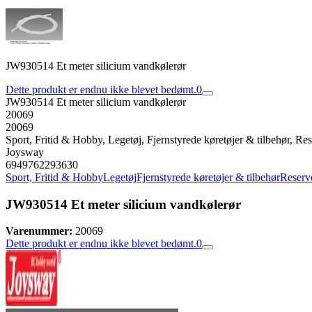
JW930514 Et meter silicium vandkølerør
Dette produkt er endnu ikke blevet bedømt.
0
JW930514 Et meter silicium vandkølerør
20069
20069
Sport, Fritid & Hobby, Legetøj, Fjernstyrede køretøjer & tilbehør, Rese
Joysway
6949762293630
Sport, Fritid & Hobby
Legetøj
Fjernstyrede køretøjer & tilbehør
Reserve
JW930514 Et meter silicium vandkølerør
Varenummer:
20069
Dette produkt er endnu ikke blevet bedømt.
0