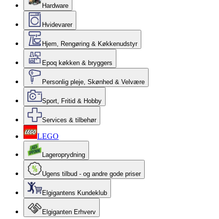
Hardware
Hvidevarer
Hjem, Rengøring & Køkkenudstyr
Epoq køkken & bryggers
Personlig pleje, Skønhed & Velvære
Sport, Fritid & Hobby
Services & tilbehør
LEGO
Lageroprydning
Ugens tilbud - og andre gode priser
Elgigantens Kundeklub
Elgiganten Erhverv