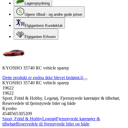
Lageroprydning
Ugens tilbud - og andre gode priser
Elgigantens Kundeklub
Elgiganten Erhverv
KYOSHO 35740 RC vehicle sparep
Dette produkt er endnu ikke blevet bedømt.
0
KYOSHO 35740 RC vehicle sparep
19622
19622
Sport, Fritid & Hobby, Legetøj, Fjernstyrede køretøjer & tilbehør,
Reservedele til fjernstyrede biler og både
Kyosho
4548565305209
Sport, Fritid & Hobby
Legetøj
Fjernstyrede køretøjer &
tilbehør
Reservedele til fjernstyrede biler og både