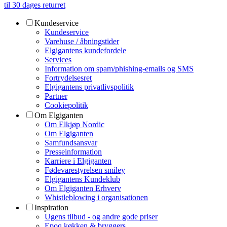
til 30 dages returret
Kundeservice
Kundeservice
Varehuse / åbningstider
Elgigantens kundefordele
Services
Information om spam/phishing-emails og SMS
Fortrydelsesret
Elgigantens privatlivspolitik
Partner
Cookiepolitik
Om Elgiganten
Om Elkjøp Nordic
Om Elgiganten
Samfundsansvar
Presseinformation
Karriere i Elgiganten
Fødevarestyrelsen smiley
Elgigantens Kundeklub
Om Elgiganten Erhverv
Whistleblowing i organisationen
Inspiration
Ugens tilbud - og andre gode priser
Epoq køkken & bryggers