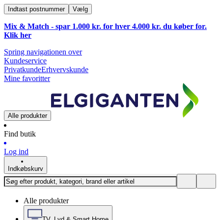
Indtast postnummer
Vælg
Mix & Match - spar 1.000 kr. for hver 4.000 kr. du køber for.
Klik
her
Spring navigationen over
Kundeservice
Privatkunde
Erhvervskunde
Mine favoritter
Alle produkter
Find butik
Log ind
Indkøbskurv
Alle produkter
TV, Lyd & Smart Home