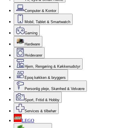
Computer & Kontor
Mobil, Tablet & Smartwatch
Gaming
Hardware
Hvidevarer
Hjem, Rengøring & Køkkenudstyr
Epoq køkken & bryggers
Personlig pleje, Skønhed & Velvære
Sport, Fritid & Hobby
Services & tilbehør
LEGO