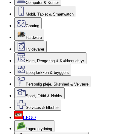
Computer & Kontor
Mobil, Tablet & Smartwatch
Gaming
Hardware
Hvidevarer
Hjem, Rengøring & Køkkenudstyr
Epoq køkken & bryggers
Personlig pleje, Skønhed & Velvære
Sport, Fritid & Hobby
Services & tilbehør
LEGO
Lageroprydning