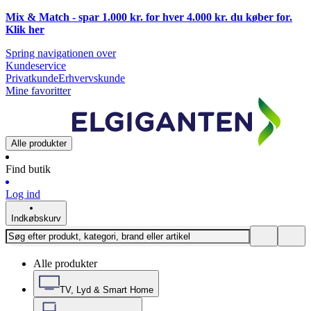
Mix & Match - spar 1.000 kr. for hver 4.000 kr. du køber for.
Klik
her
Spring navigationen over
Kundeservice
Privatkunde
Erhvervskunde
Mine favoritter
Alle produkter
Find butik
Log ind
Indkøbskurv
Alle produkter
TV, Lyd & Smart Home