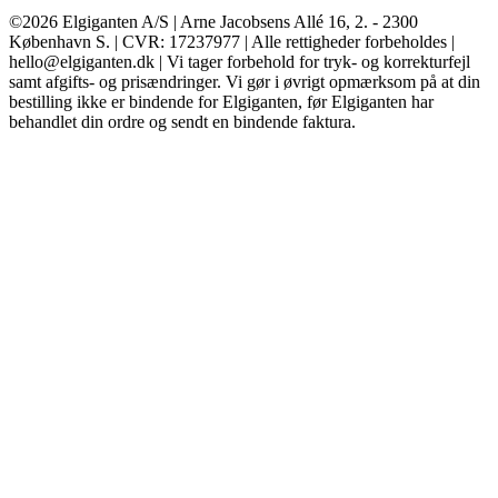
©2026 Elgiganten A/S | Arne Jacobsens Allé 16, 2. - 2300
København S. | CVR: 17237977 | Alle rettigheder forbeholdes |
hello@elgiganten.dk | Vi tager forbehold for tryk- og korrekturfejl
samt afgifts- og prisændringer. Vi gør i øvrigt opmærksom på at din
bestilling ikke er bindende for Elgiganten, før Elgiganten har
behandlet din ordre og sendt en bindende faktura.