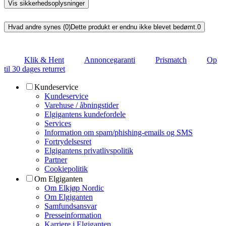
Vis sikkerhedsoplysninger
Hvad andre synes (0)
Dette produkt er endnu ikke blevet bedømt.
0
Klik & Hent
Annoncegaranti
Prismatch
Op
til 30 dages returret
Kundeservice
Kundeservice
Varehuse / åbningstider
Elgigantens kundefordele
Services
Information om spam/phishing-emails og SMS
Fortrydelsesret
Elgigantens privatlivspolitik
Partner
Cookiepolitik
Om Elgiganten
Om Elkjøp Nordic
Om Elgiganten
Samfundsansvar
Presseinformation
Karriere i Elgiganten