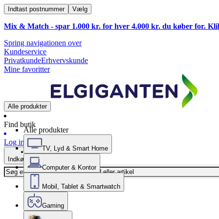
Indtast postnummer
Vælg
Mix & Match - spar 1.000 kr. for hver 4.000 kr. du køber for. Kl
Spring navigationen over
Kundeservice
Privatkunde
Erhvervskunde
Mine favoritter
Alle produkter
Find butik
Alle produkter
Log ind
TV, Lyd & Smart Home
Indkøbskurv
Computer & Kontor
Mobil, Tablet & Smartwatch
Gaming