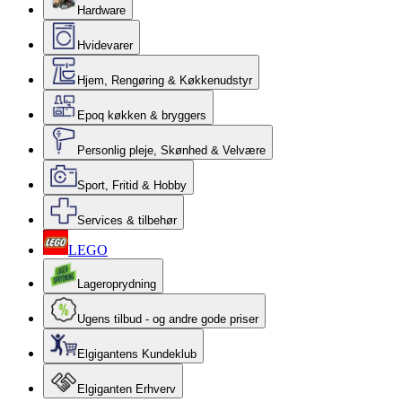
Hardware
Hvidevarer
Hjem, Rengøring & Køkkenudstyr
Epoq køkken & bryggers
Personlig pleje, Skønhed & Velvære
Sport, Fritid & Hobby
Services & tilbehør
LEGO
Lageroprydning
Ugens tilbud - og andre gode priser
Elgigantens Kundeklub
Elgiganten Erhverv