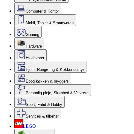
Computer & Kontor
Mobil, Tablet & Smartwatch
Gaming
Hardware
Hvidevarer
Hjem, Rengøring & Køkkenudstyr
Epoq køkken & bryggers
Personlig pleje, Skønhed & Velvære
Sport, Fritid & Hobby
Services & tilbehør
LEGO