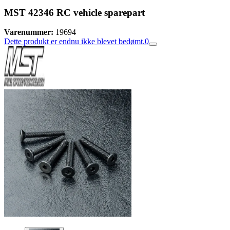
MST 42346 RC vehicle sparepart
Varenummer:
19694
Dette produkt er endnu ikke blevet bedømt.
0