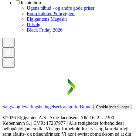
Inspiration
Ugens tilbud - og andre gode priser
Epoq køkken & bryggers
Elgigantens Magasin
Udsalg
Black Friday 2026
Salgs- og leveringsbetingelser
Kategorier
Brands
Cookie indstillinger
©2026 Elgiganten A/S | Arne Jacobsens Allé 16, 2. - 2300
København S. | CVR: 17237977 | Alle rettigheder forbeholdes |
hello@elgiganten.dk | Vi tager forbehold for tryk- og korrekturfejl
samt afgifts- og prisændringer. Vi gør i øvrigt opmærksom på at din