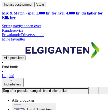
Indtast postnummer
Vælg
Mix & Match - spar 1.000 kr. for hver 4.000 kr. du køber for.
Klik
her
Spring navigationen over
Kundeservice
Privatkunde
Erhvervskunde
Mine favoritter
Alle produkter
Find butik
Log ind
Indkøbskurv
Alle produkter
TV, Lyd & Smart Home