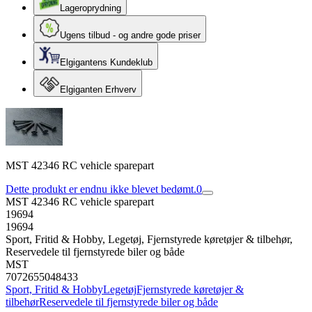
Lageroprydning
Ugens tilbud - og andre gode priser
Elgigantens Kundeklub
Elgiganten Erhverv
MST 42346 RC vehicle sparepart
Dette produkt er endnu ikke blevet bedømt.
0
MST 42346 RC vehicle sparepart
19694
19694
Sport, Fritid & Hobby, Legetøj, Fjernstyrede køretøjer & tilbehør,
Reservedele til fjernstyrede biler og både
MST
7072655048433
Sport, Fritid & Hobby
Legetøj
Fjernstyrede køretøjer &
tilbehør
Reservedele til fjernstyrede biler og både