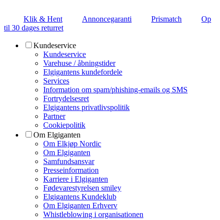
Klik & Hent
Annoncegaranti
Prismatch
Op
til 30 dages returret
Kundeservice
Kundeservice
Varehuse / åbningstider
Elgigantens kundefordele
Services
Information om spam/phishing-emails og SMS
Fortrydelsesret
Elgigantens privatlivspolitik
Partner
Cookiepolitik
Om Elgiganten
Om Elkjøp Nordic
Om Elgiganten
Samfundsansvar
Presseinformation
Karriere i Elgiganten
Fødevarestyrelsen smiley
Elgigantens Kundeklub
Om Elgiganten Erhverv
Whistleblowing i organisationen