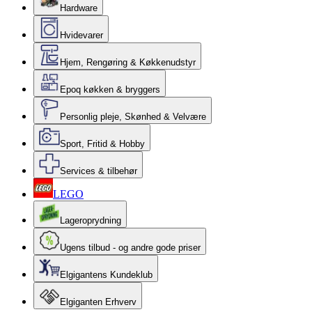
Hardware
Hvidevarer
Hjem, Rengøring & Køkkenudstyr
Epoq køkken & bryggers
Personlig pleje, Skønhed & Velvære
Sport, Fritid & Hobby
Services & tilbehør
LEGO
Lageroprydning
Ugens tilbud - og andre gode priser
Elgigantens Kundeklub
Elgiganten Erhverv