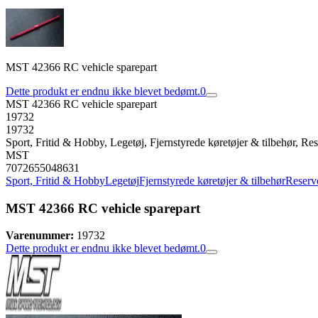
MST 42366 RC vehicle sparepart
Dette produkt er endnu ikke blevet bedømt.
0
MST 42366 RC vehicle sparepart
19732
19732
Sport, Fritid & Hobby, Legetøj, Fjernstyrede køretøjer & tilbehør, Rese
MST
7072655048631
Sport, Fritid & Hobby
Legetøj
Fjernstyrede køretøjer & tilbehør
Reserve
MST 42366 RC vehicle sparepart
Varenummer:
19732
Dette produkt er endnu ikke blevet bedømt.
0