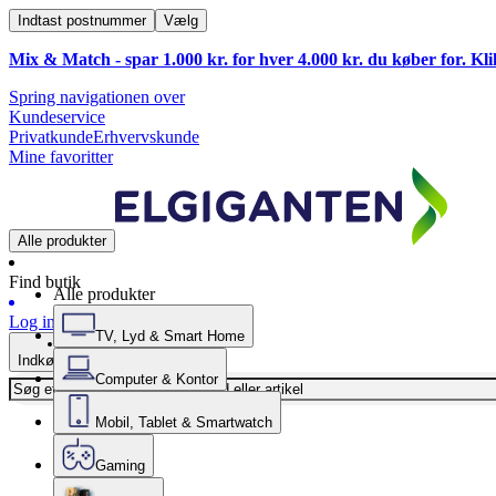
Indtast postnummer
Vælg
Mix & Match - spar 1.000 kr. for hver 4.000 kr. du køber for. Kl
Spring navigationen over
Kundeservice
Privatkunde
Erhvervskunde
Mine favoritter
Alle produkter
Find butik
Alle produkter
Log ind
TV, Lyd & Smart Home
Indkøbskurv
Computer & Kontor
Mobil, Tablet & Smartwatch
Gaming