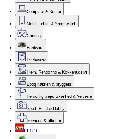
Computer & Kontor
Mobil, Tablet & Smartwatch
Gaming
Hardware
Hvidevarer
Hjem, Rengøring & Køkkenudstyr
Epoq køkken & bryggers
Personlig pleje, Skønhed & Velvære
Sport, Fritid & Hobby
Services & tilbehør
LEGO