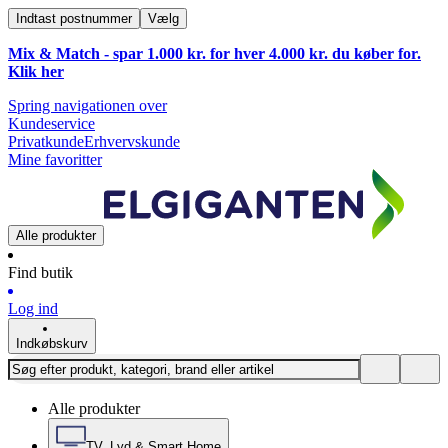
Indtast postnummer
Vælg
Mix & Match - spar 1.000 kr. for hver 4.000 kr. du køber for.
Klik
her
Spring navigationen over
Kundeservice
Privatkunde
Erhvervskunde
Mine favoritter
Alle produkter
Find butik
Log ind
Indkøbskurv
Alle produkter
TV, Lyd & Smart Home