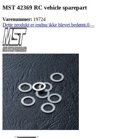
MST 42369 RC vehicle sparepart
Varenummer:
19724
Dette produkt er endnu ikke blevet bedømt.
0