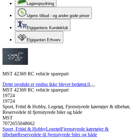
Lageroprydning
Ugens tilbud - og andre gode priser
Elgigantens Kundeklub
Elgiganten Erhverv
MST 42369 RC vehicle sparepart
Dette produkt er endnu ikke blevet bedømt.
0
MST 42369 RC vehicle sparepart
19724
19724
Sport, Fritid & Hobby, Legetøj, Fjernstyrede køretøjer & tilbehør,
Reservedele til fjernstyrede biler og både
MST
7072655048662
Sport, Fritid & Hobby
Legetøj
Fjernstyrede køretøjer &
tilbehør
Reservedele til fjernstyrede biler og både