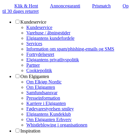
Klik & Hent
Annoncegaranti
Prismatch
Op
til 30 dages returret
Kundeservice
Kundeservice
Varehuse / åbningstider
Elgigantens kundefordele
Services
Information om spam/phishing-emails og SMS
Fortrydelsesret
Elgigantens privatlivspolitik
Partner
Cookiepolitik
Om Elgiganten
Om Elkjøp Nordic
Om Elgiganten
Samfundsansvar
Presseinformation
Karriere i Elgiganten
Fødevarestyrelsen smiley
Elgigantens Kundeklub
Om Elgiganten Erhverv
Whistleblowing i organisationen
Inspiration