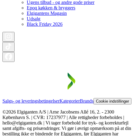
Ugens tilbud - og andre gode priser
Epoq køkken & bryggers
Elgigantens Magasin
Udsalg
Black Friday 2026
Salgs- og leveringsbetingelser
Kategorier
Brands
Cookie indstillinger
©2026 Elgiganten A/S | Arne Jacobsens Allé 16, 2. - 2300
København S. | CVR: 17237977 | Alle rettigheder forbeholdes |
hello@elgiganten.dk | Vi tager forbehold for tryk- og korrekturfejl
samt afgifts- og prisændringer. Vi gør i øvrigt opmærksom på at din
bestilling ikke er bindende for Elgiganten, før Elgiganten har