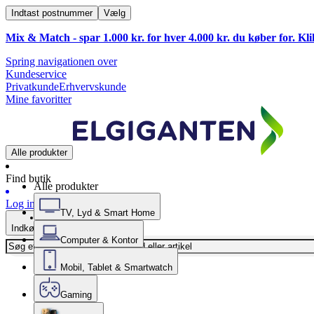
Indtast postnummer
Vælg
Mix & Match - spar 1.000 kr. for hver 4.000 kr. du køber for. Kl
Spring navigationen over
Kundeservice
Privatkunde
Erhvervskunde
Mine favoritter
Alle produkter
Find butik
Alle produkter
Log ind
TV, Lyd & Smart Home
Indkøbskurv
Computer & Kontor
Mobil, Tablet & Smartwatch
Gaming