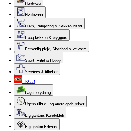
Hardware
Hvidevarer
Hjem, Rengøring & Køkkenudstyr
Epoq køkken & bryggers
Personlig pleje, Skønhed & Velvære
Sport, Fritid & Hobby
Services & tilbehør
LEGO
Lageroprydning
Ugens tilbud - og andre gode priser
Elgigantens Kundeklub
Elgiganten Erhverv