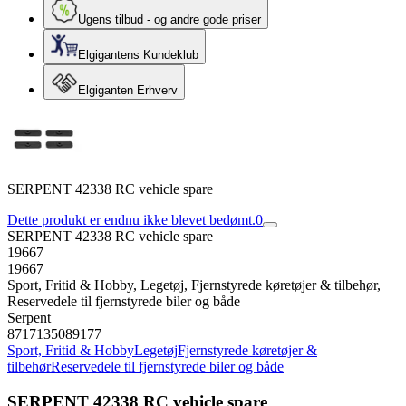
Ugens tilbud - og andre gode priser
Elgigantens Kundeklub
Elgiganten Erhverv
SERPENT 42338 RC vehicle spare
Dette produkt er endnu ikke blevet bedømt.
0
SERPENT 42338 RC vehicle spare
19667
19667
Sport, Fritid & Hobby, Legetøj, Fjernstyrede køretøjer & tilbehør,
Reservedele til fjernstyrede biler og både
Serpent
8717135089177
Sport, Fritid & Hobby
Legetøj
Fjernstyrede køretøjer &
tilbehør
Reservedele til fjernstyrede biler og både
SERPENT 42338 RC vehicle spare