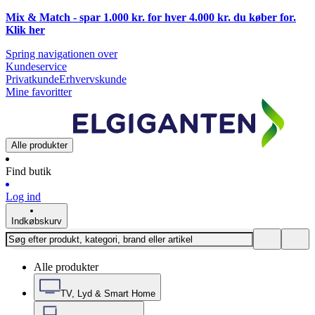
Mix & Match - spar 1.000 kr. for hver 4.000 kr. du køber for.
Klik
her
Spring navigationen over
Kundeservice
Privatkunde
Erhvervskunde
Mine favoritter
Alle produkter
Find butik
Log ind
Indkøbskurv
Alle produkter
TV, Lyd & Smart Home