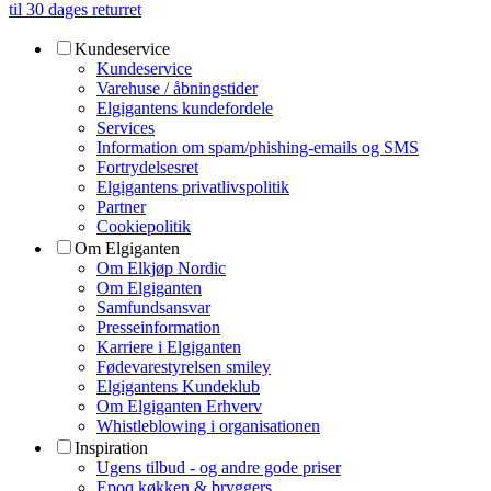
til 30 dages returret
Kundeservice
Kundeservice
Varehuse / åbningstider
Elgigantens kundefordele
Services
Information om spam/phishing-emails og SMS
Fortrydelsesret
Elgigantens privatlivspolitik
Partner
Cookiepolitik
Om Elgiganten
Om Elkjøp Nordic
Om Elgiganten
Samfundsansvar
Presseinformation
Karriere i Elgiganten
Fødevarestyrelsen smiley
Elgigantens Kundeklub
Om Elgiganten Erhverv
Whistleblowing i organisationen
Inspiration
Ugens tilbud - og andre gode priser
Epoq køkken & bryggers