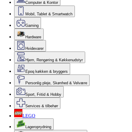
Computer & Kontor
Mobil, Tablet & Smartwatch
Gaming
Hardware
Hvidevarer
Hjem, Rengøring & Køkkenudstyr
Epoq køkken & bryggers
Personlig pleje, Skønhed & Velvære
Sport, Fritid & Hobby
Services & tilbehør
LEGO
Lageroprydning