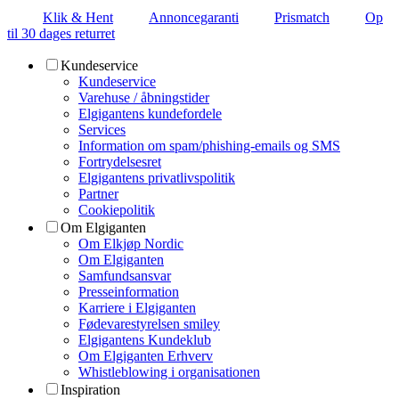
Klik & Hent
Annoncegaranti
Prismatch
Op
til 30 dages returret
Kundeservice
Kundeservice
Varehuse / åbningstider
Elgigantens kundefordele
Services
Information om spam/phishing-emails og SMS
Fortrydelsesret
Elgigantens privatlivspolitik
Partner
Cookiepolitik
Om Elgiganten
Om Elkjøp Nordic
Om Elgiganten
Samfundsansvar
Presseinformation
Karriere i Elgiganten
Fødevarestyrelsen smiley
Elgigantens Kundeklub
Om Elgiganten Erhverv
Whistleblowing i organisationen
Inspiration