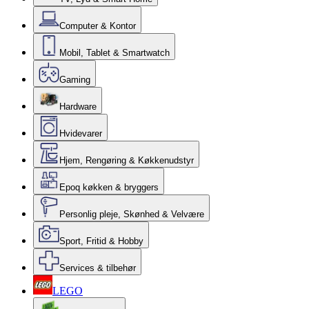
Computer & Kontor
Mobil, Tablet & Smartwatch
Gaming
Hardware
Hvidevarer
Hjem, Rengøring & Køkkenudstyr
Epoq køkken & bryggers
Personlig pleje, Skønhed & Velvære
Sport, Fritid & Hobby
Services & tilbehør
LEGO