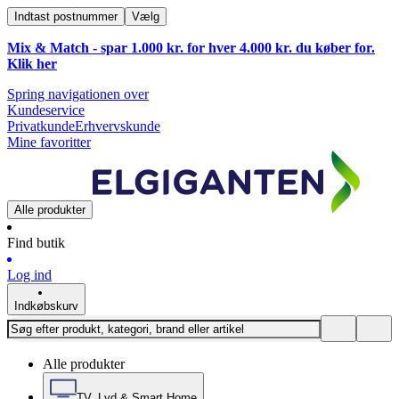
Indtast postnummer
Vælg
Mix & Match - spar 1.000 kr. for hver 4.000 kr. du køber for.
Klik
her
Spring navigationen over
Kundeservice
Privatkunde
Erhvervskunde
Mine favoritter
Alle produkter
Find butik
Log ind
Indkøbskurv
Alle produkter
TV, Lyd & Smart Home