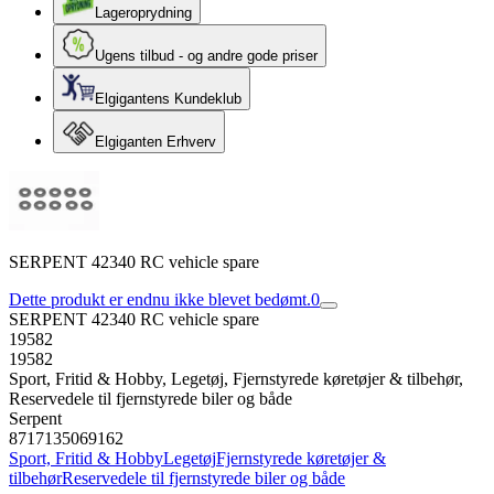
Lageroprydning
Ugens tilbud - og andre gode priser
Elgigantens Kundeklub
Elgiganten Erhverv
SERPENT 42340 RC vehicle spare
Dette produkt er endnu ikke blevet bedømt.
0
SERPENT 42340 RC vehicle spare
19582
19582
Sport, Fritid & Hobby, Legetøj, Fjernstyrede køretøjer & tilbehør,
Reservedele til fjernstyrede biler og både
Serpent
8717135069162
Sport, Fritid & Hobby
Legetøj
Fjernstyrede køretøjer &
tilbehør
Reservedele til fjernstyrede biler og både