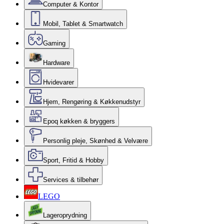
Computer & Kontor
Mobil, Tablet & Smartwatch
Gaming
Hardware
Hvidevarer
Hjem, Rengøring & Køkkenudstyr
Epoq køkken & bryggers
Personlig pleje, Skønhed & Velvære
Sport, Fritid & Hobby
Services & tilbehør
LEGO
Lageroprydning