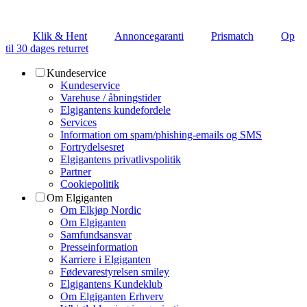
Klik & Hent
Annoncegaranti
Prismatch
Op
til 30 dages returret
Kundeservice
Kundeservice
Varehuse / åbningstider
Elgigantens kundefordele
Services
Information om spam/phishing-emails og SMS
Fortrydelsesret
Elgigantens privatlivspolitik
Partner
Cookiepolitik
Om Elgiganten
Om Elkjøp Nordic
Om Elgiganten
Samfundsansvar
Presseinformation
Karriere i Elgiganten
Fødevarestyrelsen smiley
Elgigantens Kundeklub
Om Elgiganten Erhverv