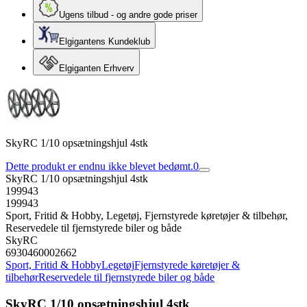
Ugens tilbud - og andre gode priser
Elgigantens Kundeklub
Elgiganten Erhverv
SkyRC 1/10 opsætningshjul 4stk
Dette produkt er endnu ikke blevet bedømt.
0
SkyRC 1/10 opsætningshjul 4stk
199943
199943
Sport, Fritid & Hobby, Legetøj, Fjernstyrede køretøjer & tilbehør,
Reservedele til fjernstyrede biler og både
SkyRC
6930460002662
Sport, Fritid & Hobby
Legetøj
Fjernstyrede køretøjer &
tilbehør
Reservedele til fjernstyrede biler og både
SkyRC 1/10 opsætningshjul 4stk