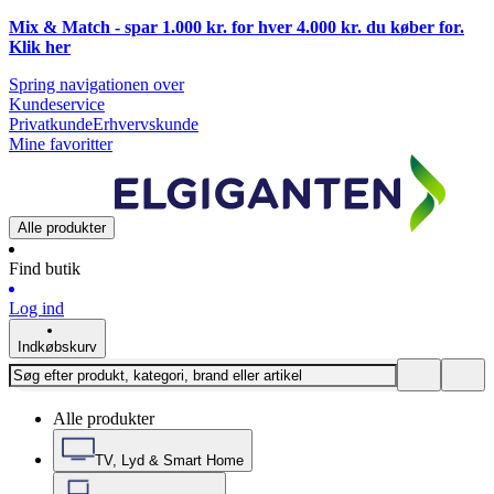
Mix & Match - spar 1.000 kr. for hver 4.000 kr. du køber for.
Klik
her
Spring navigationen over
Kundeservice
Privatkunde
Erhvervskunde
Mine favoritter
Alle produkter
Find butik
Log ind
Indkøbskurv
Alle produkter
TV, Lyd & Smart Home