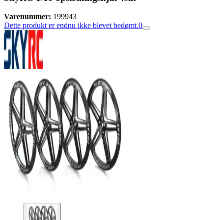
Varenummer:
199943
Dette produkt er endnu ikke blevet bedømt.
0