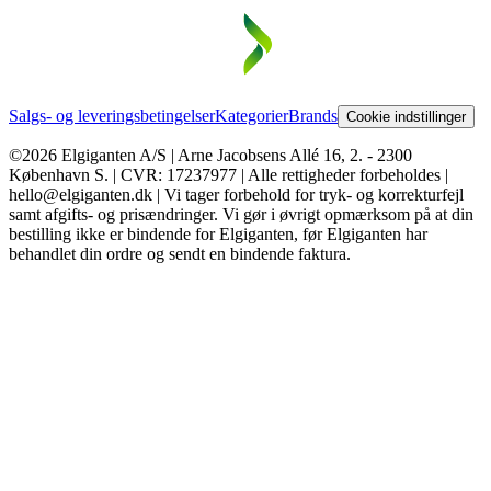
Salgs- og leveringsbetingelser
Kategorier
Brands
Cookie indstillinger
©2026 Elgiganten A/S | Arne Jacobsens Allé 16, 2. - 2300
København S. | CVR: 17237977 | Alle rettigheder forbeholdes |
hello@elgiganten.dk | Vi tager forbehold for tryk- og korrekturfejl
samt afgifts- og prisændringer. Vi gør i øvrigt opmærksom på at din
bestilling ikke er bindende for Elgiganten, før Elgiganten har
behandlet din ordre og sendt en bindende faktura.