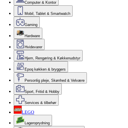
Computer & Kontor
Mobil, Tablet & Smartwatch
Gaming
Hardware
Hvidevarer
Hjem, Rengøring & Køkkenudstyr
Epoq køkken & bryggers
Personlig pleje, Skønhed & Velvære
Sport, Fritid & Hobby
Services & tilbehør
LEGO
Lageroprydning