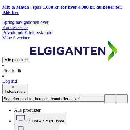
Mix & Match - spar 1.000 kr. for hver 4.000 kr. du køber for.
Klik
her
Spring navigationen over
Kundeservice
Privatkunde
Erhvervskunde
Mine favoritter
Alle produkter
Find butik
Log ind
Indkøbskurv
Alle produkter
TV, Lyd & Smart Home