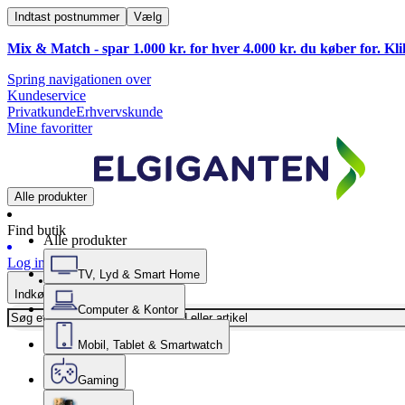
Indtast postnummer
Vælg
Mix & Match - spar 1.000 kr. for hver 4.000 kr. du køber for. Kl
Spring navigationen over
Kundeservice
Privatkunde
Erhvervskunde
Mine favoritter
Alle produkter
Find butik
Alle produkter
Log ind
TV, Lyd & Smart Home
Indkøbskurv
Computer & Kontor
Mobil, Tablet & Smartwatch
Gaming