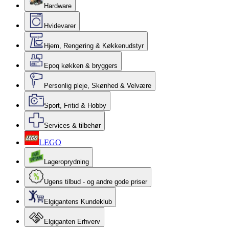
Hardware
Hvidevarer
Hjem, Rengøring & Køkkenudstyr
Epoq køkken & bryggers
Personlig pleje, Skønhed & Velvære
Sport, Fritid & Hobby
Services & tilbehør
LEGO
Lageroprydning
Ugens tilbud - og andre gode priser
Elgigantens Kundeklub
Elgiganten Erhverv