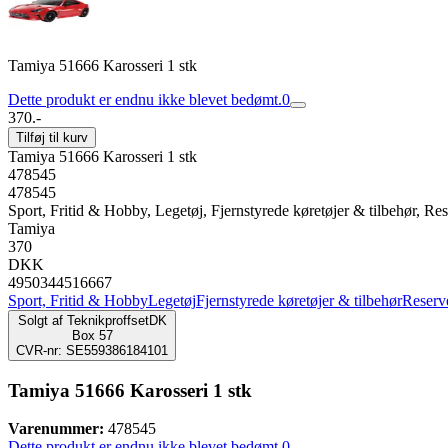
Tamiya 51666 Karosseri 1 stk
Dette produkt er endnu ikke blevet bedømt.
0
370.-
Tilføj til kurv
Tamiya 51666 Karosseri 1 stk
478545
478545
Sport, Fritid & Hobby, Legetøj, Fjernstyrede køretøjer & tilbehør, Rese
Tamiya
370
DKK
4950344516667
Sport, Fritid & Hobby
Legetøj
Fjernstyrede køretøjer & tilbehør
Reserve
Solgt af
TeknikproffsetDK
Box 57
CVR-nr: SE559386184101
Tamiya 51666 Karosseri 1 stk
Varenummer:
478545
Dette produkt er endnu ikke blevet bedømt.
0