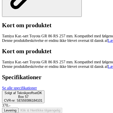
Kort om produktet
Tamiya Kar.-sæt Toyota GR 86 RS 257 mm. Kompatibel med følgen
Denne produktbeskrivelse er endnu ikke blevet oversat til dansk af
Læ
Kort om produktet
Tamiya Kar.-sæt Toyota GR 86 RS 257 mm. Kompatibel med følgen
Denne produktbeskrivelse er endnu ikke blevet oversat til dansk af
Læ
Specifikationer
Se alle specifikationer
Solgt af
TeknikproffsetDK
Box 57
CVR-nr: SE559386184101
370.-
Levering
Klik & Hent
Ikke tilgængelig