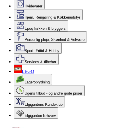
Hvidevarer
Hjem, Rengøring & Køkkenudstyr
Epoq køkken & bryggers
Personlig pleje, Skønhed & Velvære
Sport, Fritid & Hobby
Services & tilbehør
LEGO
Lageroprydning
Ugens tilbud - og andre gode priser
Elgigantens Kundeklub
Elgiganten Erhverv