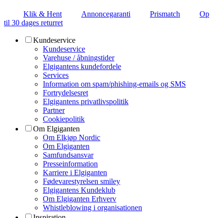
Klik & Hent
Annoncegaranti
Prismatch
Op
til 30 dages returret
Kundeservice
Kundeservice
Varehuse / åbningstider
Elgigantens kundefordele
Services
Information om spam/phishing-emails og SMS
Fortrydelsesret
Elgigantens privatlivspolitik
Partner
Cookiepolitik
Om Elgiganten
Om Elkjøp Nordic
Om Elgiganten
Samfundsansvar
Presseinformation
Karriere i Elgiganten
Fødevarestyrelsen smiley
Elgigantens Kundeklub
Om Elgiganten Erhverv
Whistleblowing i organisationen
Inspiration