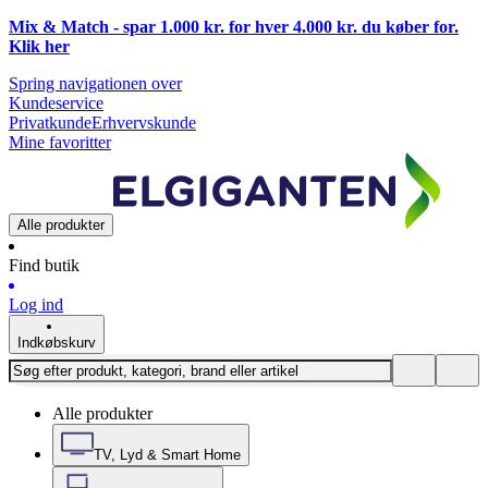
Mix & Match - spar 1.000 kr. for hver 4.000 kr. du køber for.
Klik
her
Spring navigationen over
Kundeservice
Privatkunde
Erhvervskunde
Mine favoritter
Alle produkter
Find butik
Log ind
Indkøbskurv
Alle produkter
TV, Lyd & Smart Home