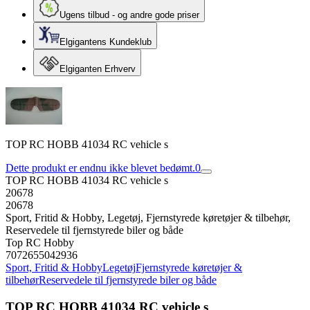
Ugens tilbud - og andre gode priser
Elgigantens Kundeklub
Elgiganten Erhverv
TOP RC HOBB 41034 RC vehicle s
Dette produkt er endnu ikke blevet bedømt.
0
TOP RC HOBB 41034 RC vehicle s
20678
20678
Sport, Fritid & Hobby, Legetøj, Fjernstyrede køretøjer & tilbehør,
Reservedele til fjernstyrede biler og både
Top RC Hobby
7072655042936
Sport, Fritid & Hobby
Legetøj
Fjernstyrede køretøjer &
tilbehør
Reservedele til fjernstyrede biler og både
TOP RC HOBB 41034 RC vehicle s