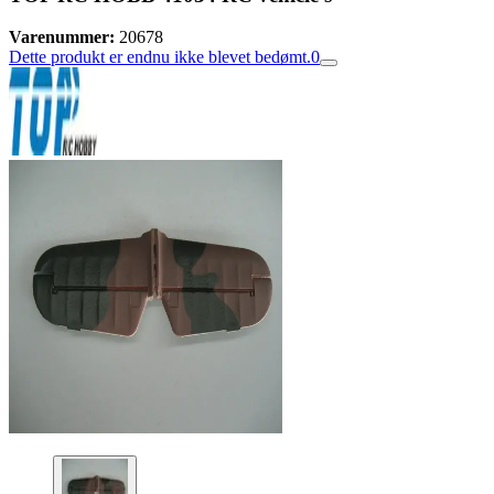
Varenummer:
20678
Dette produkt er endnu ikke blevet bedømt.
0