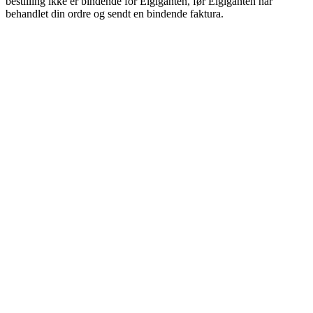
bestilling ikke er bindende for Elgiganten, før Elgiganten har
behandlet din ordre og sendt en bindende faktura.