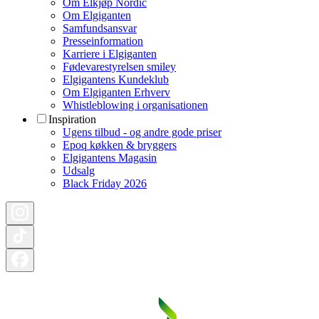
Om Elkjøp Nordic
Om Elgiganten
Samfundsansvar
Presseinformation
Karriere i Elgiganten
Fødevarestyrelsen smiley
Elgigantens Kundeklub
Om Elgiganten Erhverv
Whistleblowing i organisationen
Inspiration
Ugens tilbud - og andre gode priser
Epoq køkken & bryggers
Elgigantens Magasin
Udsalg
Black Friday 2026