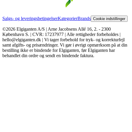
Salgs- og leveringsbetingelser
Kategorier
Brands
Cookie indstillinger
©2026 Elgiganten A/S | Arne Jacobsens Allé 16, 2. - 2300
København S. | CVR: 17237977 | Alle rettigheder forbeholdes |
hello@elgiganten.dk | Vi tager forbehold for tryk- og korrekturfejl
samt afgifts- og prisændringer. Vi gør i øvrigt opmærksom på at din
bestilling ikke er bindende for Elgiganten, før Elgiganten har
behandlet din ordre og sendt en bindende faktura.