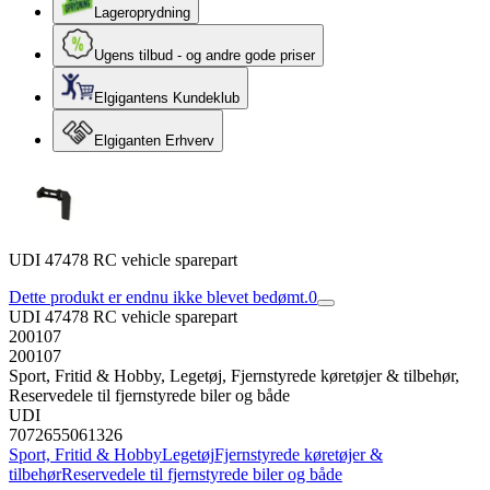
Lageroprydning
Ugens tilbud - og andre gode priser
Elgigantens Kundeklub
Elgiganten Erhverv
UDI 47478 RC vehicle sparepart
Dette produkt er endnu ikke blevet bedømt.
0
UDI 47478 RC vehicle sparepart
200107
200107
Sport, Fritid & Hobby, Legetøj, Fjernstyrede køretøjer & tilbehør,
Reservedele til fjernstyrede biler og både
UDI
7072655061326
Sport, Fritid & Hobby
Legetøj
Fjernstyrede køretøjer &
tilbehør
Reservedele til fjernstyrede biler og både