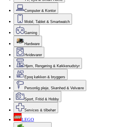
Computer & Kontor
Mobil, Tablet & Smartwatch
Gaming
Hardware
Hvidevarer
Hjem, Rengøring & Køkkenudstyr
Epoq køkken & bryggers
Personlig pleje, Skønhed & Velvære
Sport, Fritid & Hobby
Services & tilbehør
LEGO