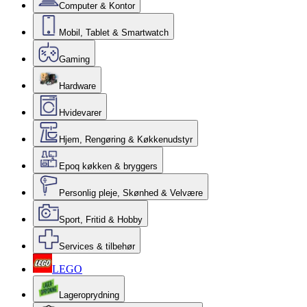
Computer & Kontor
Mobil, Tablet & Smartwatch
Gaming
Hardware
Hvidevarer
Hjem, Rengøring & Køkkenudstyr
Epoq køkken & bryggers
Personlig pleje, Skønhed & Velvære
Sport, Fritid & Hobby
Services & tilbehør
LEGO
Lageroprydning