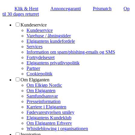
Klik & Hent
Annoncegaranti
Prismatch
Op
til 30 dages returret
Kundeservice
Kundeservice
Varehuse / åbningstider
Elgigantens kundefordele
Services
Information om spam/phishing-emails og SMS
Fortrydelsesret
Elgigantens privatlivspolitik
Partner
Cookiepolitik
Om Elgiganten
Om Elkjøp Nordic
Om Elgiganten
Samfundsansvar
Presseinformation
Karriere i Elgiganten
Fødevarestyrelsen smiley
Elgigantens Kundeklub
Om Elgiganten Erhverv
Whistleblowing i organisationen
Inspiration