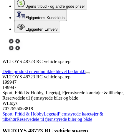
Ugens tilbud - og andre gode priser
Elgigantens Kundeklub
Elgiganten Erhverv
WLTOYS 48723 RC vehicle sparep
Dette produkt er endnu ikke blevet bedømt.
0
WLTOYS 48723 RC vehicle sparep
199947
199947
Sport, Fritid & Hobby, Legetøj, Fjernstyrede køretøjer & tilbehør,
Reservedele til fjernstyrede biler og både
WLtoys
7072655063818
Sport, Fritid & Hobby
Legetøj
Fjernstyrede køretøjer &
tilbehør
Reservedele til fjernstyrede biler og både
WLTOYS 48723 RC vehicle sparep