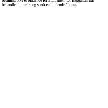
bestilling ikke er bindende for Elgiganten, før Elgiganten har
behandlet din ordre og sendt en bindende faktura.