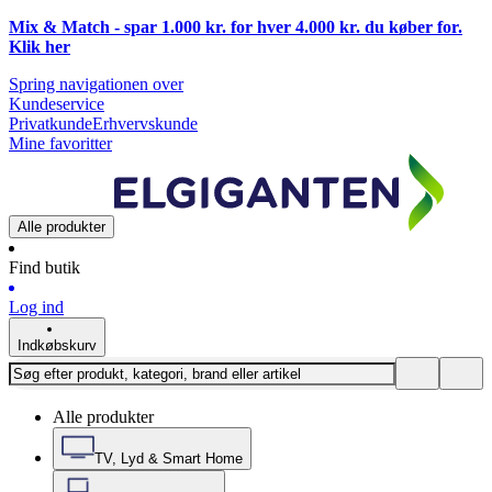
Mix & Match - spar 1.000 kr. for hver 4.000 kr. du køber for.
Klik
her
Spring navigationen over
Kundeservice
Privatkunde
Erhvervskunde
Mine favoritter
Alle produkter
Find butik
Log ind
Indkøbskurv
Alle produkter
TV, Lyd & Smart Home