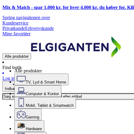
Mix & Match - spar 1.000 kr. for hver 4.000 kr. du køber for. Kl
Spring navigationen over
Kundeservice
Privatkunde
Erhvervskunde
Mine favoritter
Alle produkter
Find butik
Alle produkter
Log ind
TV, Lyd & Smart Home
Indkøbskurv
Computer & Kontor
Mobil, Tablet & Smartwatch
Gaming
Hardware