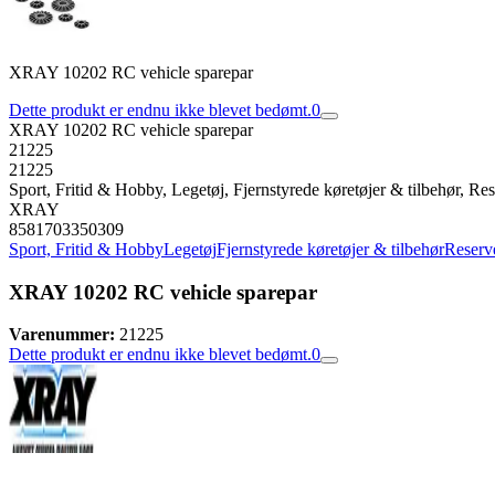
XRAY 10202 RC vehicle sparepar
Dette produkt er endnu ikke blevet bedømt.
0
XRAY 10202 RC vehicle sparepar
21225
21225
Sport, Fritid & Hobby, Legetøj, Fjernstyrede køretøjer & tilbehør, Rese
XRAY
8581703350309
Sport, Fritid & Hobby
Legetøj
Fjernstyrede køretøjer & tilbehør
Reserve
XRAY 10202 RC vehicle sparepar
Varenummer:
21225
Dette produkt er endnu ikke blevet bedømt.
0