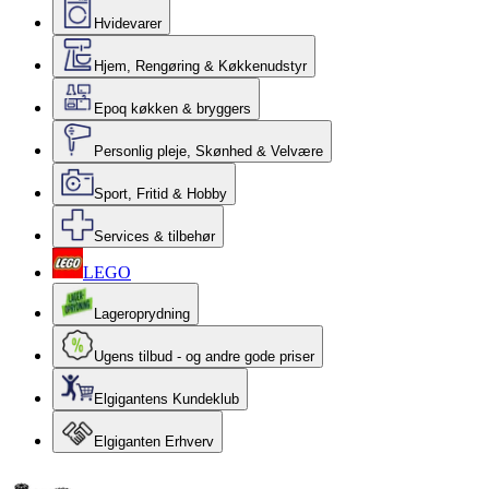
Hvidevarer
Hjem, Rengøring & Køkkenudstyr
Epoq køkken & bryggers
Personlig pleje, Skønhed & Velvære
Sport, Fritid & Hobby
Services & tilbehør
LEGO
Lageroprydning
Ugens tilbud - og andre gode priser
Elgigantens Kundeklub
Elgiganten Erhverv