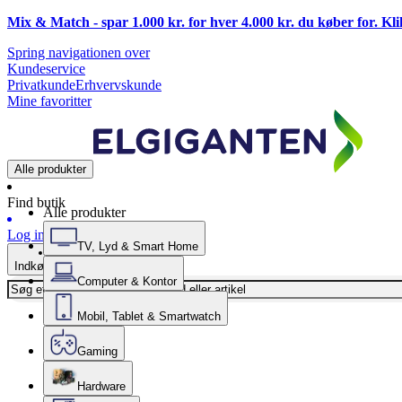
Mix & Match - spar 1.000 kr. for hver 4.000 kr. du køber for. Kl
Spring navigationen over
Kundeservice
Privatkunde
Erhvervskunde
Mine favoritter
Alle produkter
Find butik
Alle produkter
Log ind
TV, Lyd & Smart Home
Indkøbskurv
Computer & Kontor
Mobil, Tablet & Smartwatch
Gaming
Hardware