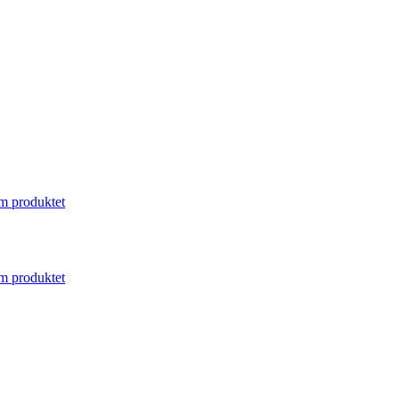
m produktet
m produktet