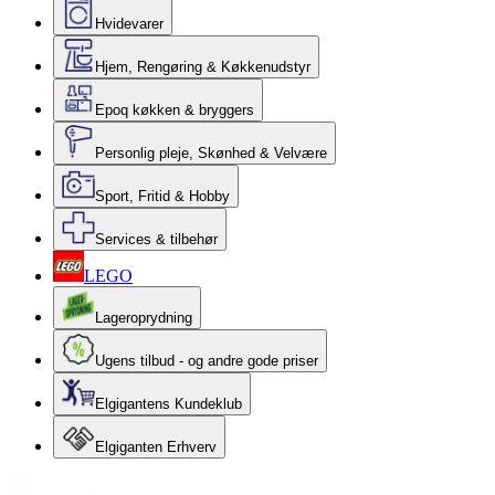
Hvidevarer
Hjem, Rengøring & Køkkenudstyr
Epoq køkken & bryggers
Personlig pleje, Skønhed & Velvære
Sport, Fritid & Hobby
Services & tilbehør
LEGO
Lageroprydning
Ugens tilbud - og andre gode priser
Elgigantens Kundeklub
Elgiganten Erhverv