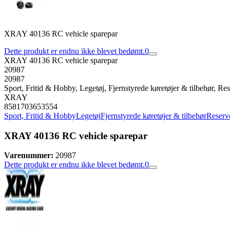
XRAY 40136 RC vehicle sparepar
Dette produkt er endnu ikke blevet bedømt.
0
XRAY 40136 RC vehicle sparepar
20987
20987
Sport, Fritid & Hobby, Legetøj, Fjernstyrede køretøjer & tilbehør, Rese
XRAY
8581703653554
Sport, Fritid & Hobby
Legetøj
Fjernstyrede køretøjer & tilbehør
Reserve
XRAY 40136 RC vehicle sparepar
Varenummer:
20987
Dette produkt er endnu ikke blevet bedømt.
0