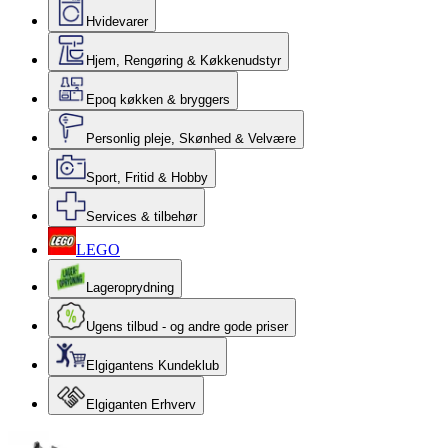
Hvidevarer
Hjem, Rengøring & Køkkenudstyr
Epoq køkken & bryggers
Personlig pleje, Skønhed & Velvære
Sport, Fritid & Hobby
Services & tilbehør
LEGO
Lageroprydning
Ugens tilbud - og andre gode priser
Elgigantens Kundeklub
Elgiganten Erhverv