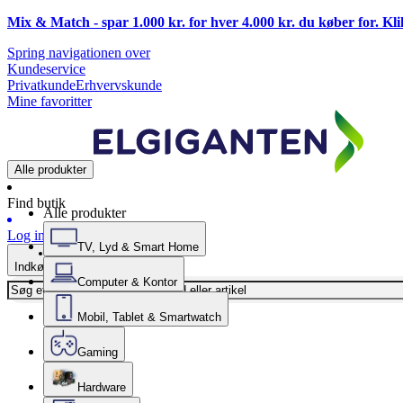
Mix & Match - spar 1.000 kr. for hver 4.000 kr. du køber for. Kl
Spring navigationen over
Kundeservice
Privatkunde
Erhvervskunde
Mine favoritter
Alle produkter
Find butik
Alle produkter
Log ind
TV, Lyd & Smart Home
Indkøbskurv
Computer & Kontor
Mobil, Tablet & Smartwatch
Gaming
Hardware