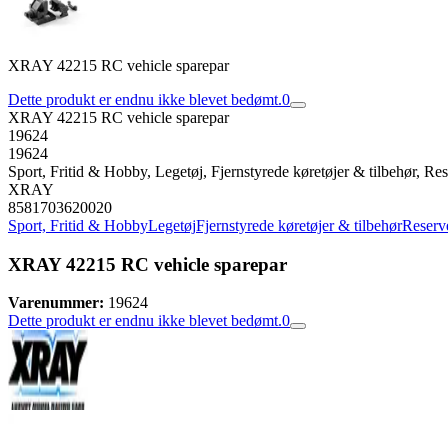
XRAY 42215 RC vehicle sparepar
Dette produkt er endnu ikke blevet bedømt.
0
XRAY 42215 RC vehicle sparepar
19624
19624
Sport, Fritid & Hobby, Legetøj, Fjernstyrede køretøjer & tilbehør, Rese
XRAY
8581703620020
Sport, Fritid & Hobby
Legetøj
Fjernstyrede køretøjer & tilbehør
Reserve
XRAY 42215 RC vehicle sparepar
Varenummer:
19624
Dette produkt er endnu ikke blevet bedømt.
0