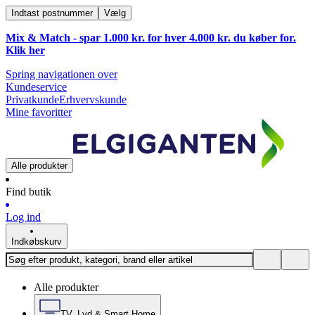
Indtast postnummer
Vælg
Mix & Match - spar 1.000 kr. for hver 4.000 kr. du køber for.
Klik
her
Spring navigationen over
Kundeservice
Privatkunde
Erhvervskunde
Mine favoritter
Alle produkter
Find butik
Log ind
Indkøbskurv
Alle produkter
TV, Lyd & Smart Home