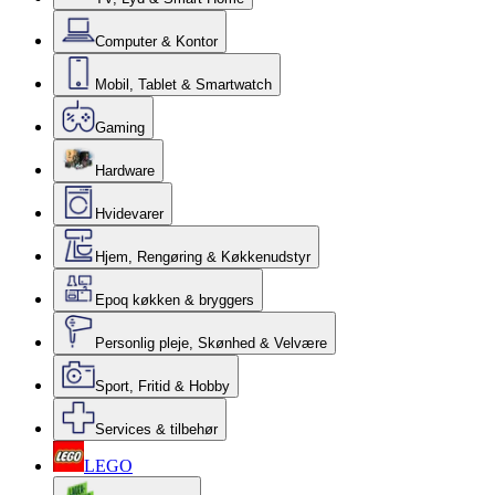
Computer & Kontor
Mobil, Tablet & Smartwatch
Gaming
Hardware
Hvidevarer
Hjem, Rengøring & Køkkenudstyr
Epoq køkken & bryggers
Personlig pleje, Skønhed & Velvære
Sport, Fritid & Hobby
Services & tilbehør
LEGO