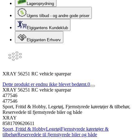
Lageroprydning
Ugens tilbud - og andre gode priser
Elgigantens Kundeklub
Elgiganten Erhverv
XRAY 56251 RC vehicle sparepar
Dette produkt er endnu ikke blevet bedømt.
0
XRAY 56251 RC vehicle sparepar
477546
477546
Sport, Fritid & Hobby, Legetøj, Fjernstyrede køretøjer & tilbehør,
Reservedele til fjernstyrede biler og både
XRAY
8581709620611
Sport, Fritid & Hobby
Legetøj
Fjernstyrede køretøjer &
tilbehør
Reservedele til fjernstyrede biler og både