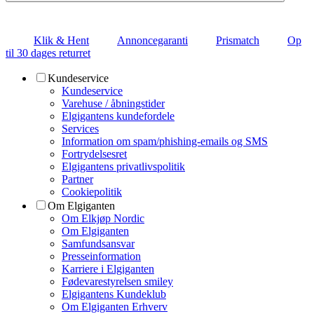
Klik & Hent
Annoncegaranti
Prismatch
Op
til 30 dages returret
Kundeservice
Kundeservice
Varehuse / åbningstider
Elgigantens kundefordele
Services
Information om spam/phishing-emails og SMS
Fortrydelsesret
Elgigantens privatlivspolitik
Partner
Cookiepolitik
Om Elgiganten
Om Elkjøp Nordic
Om Elgiganten
Samfundsansvar
Presseinformation
Karriere i Elgiganten
Fødevarestyrelsen smiley
Elgigantens Kundeklub
Om Elgiganten Erhverv