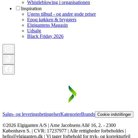
Whistleblowing i organisationen
Inspiration
Ugens tilbud - og andre gode priser
Epoq køkken & bryggers
Elgigantens Magasin
Udsalg
Black Friday 2026
Salgs- og leveringsbetingelser
Kategorier
Brands
Cookie indstillinger
©2026 Elgiganten A/S | Arne Jacobsens Allé 16, 2. - 2300
København S. | CVR: 17237977 | Alle rettigheder forbeholdes |
hello@elgiganten.dk | Vi tager forbehold for tryk- og korrekturfejl