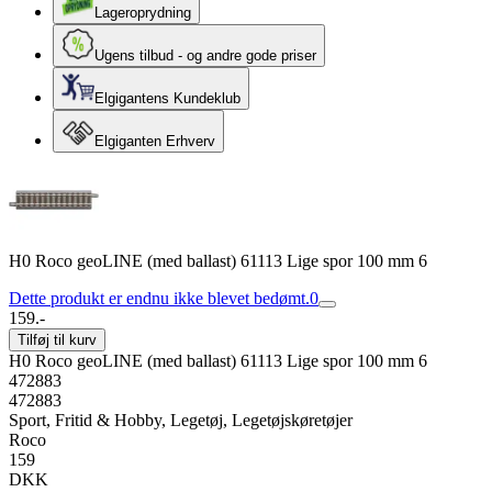
Lageroprydning
Ugens tilbud - og andre gode priser
Elgigantens Kundeklub
Elgiganten Erhverv
H0 Roco geoLINE (med ballast) 61113 Lige spor 100 mm 6
Dette produkt er endnu ikke blevet bedømt.
0
159.-
Tilføj til kurv
H0 Roco geoLINE (med ballast) 61113 Lige spor 100 mm 6
472883
472883
Sport, Fritid & Hobby, Legetøj, Legetøjskøretøjer
Roco
159
DKK