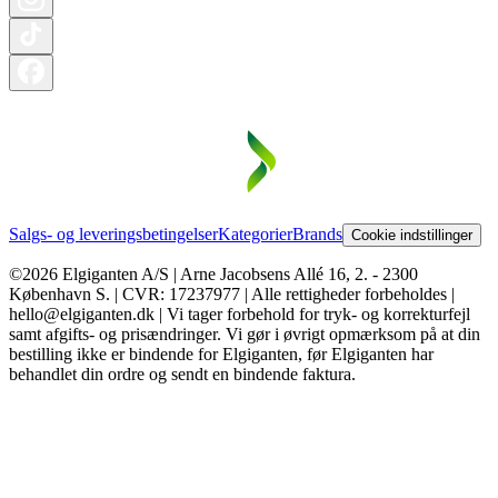
Salgs- og leveringsbetingelser
Kategorier
Brands
Cookie indstillinger
©2026 Elgiganten A/S | Arne Jacobsens Allé 16, 2. - 2300
København S. | CVR: 17237977 | Alle rettigheder forbeholdes |
hello@elgiganten.dk | Vi tager forbehold for tryk- og korrekturfejl
samt afgifts- og prisændringer. Vi gør i øvrigt opmærksom på at din
bestilling ikke er bindende for Elgiganten, før Elgiganten har
behandlet din ordre og sendt en bindende faktura.