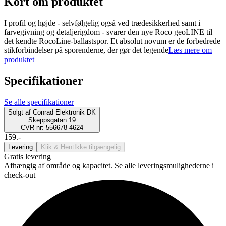
Kort om produktet
I profil og højde - selvfølgelig også ved trædesikkerhed samt i
farvegivning og detaljerigdom - svarer den nye Roco geoLINE til
det kendte RocoLine-ballastspor. Et absolut novum er de forbedrede
stikforbindelser på sporenderne, der gør det legende
Læs mere om
produktet
Specifikationer
Se alle specifikationer
Solgt af
Conrad Elektronik DK
Skeppsgatan 19
CVR-nr: 556678-4624
159.-
Levering
Klik & Hent
Ikke tilgængelig
Gratis levering
Afhængig af område og kapacitet. Se alle leveringsmulighederne i
check-out