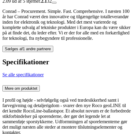
2.09 ud af 5 stjerner.
2.1
32
Conrad – Procurement. Simple. Fast. Comprehensive. I næsten 100
år har Conrad været den innovative og tilgængelige totalleverandør
inden for elektronik og teknologi. Med det mest varierede og
komplette udvalg af tekniske produkter i Europa kan du være sikker
på at finde det, du leder efter. Vi er der for alle med en forkærlighed
for teknologi, fra nybegyndere til professionelle.
Sælges af
1 andre partnere
Specifikationer
Se alle specifikationer
Mere om produktet
I profil og højde - selvfølgelig også ved trædesikkerhed samt i
farvegivning og detaljerigdom - svarer den nye Roco geoLINE til
det kendte RocoLine-ballastspor. Et absolut novum er de forbedrede
stikforbindelser på sporenderne, der gør det legende let at
sammenføje sporstykkerne. Udformningen af sporelementerne gør
det muligt næsten alle steder at montere tilslutningselementer og
kontakter.