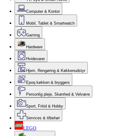
Computer & Kontor
Mobil, Tablet & Smartwatch
Gaming
Hardware
Hvidevarer
Hjem, Rengøring & Køkkenudstyr
Epoq køkken & bryggers
Personlig pleje, Skønhed & Velvære
Sport, Fritid & Hobby
Services & tilbehør
LEGO