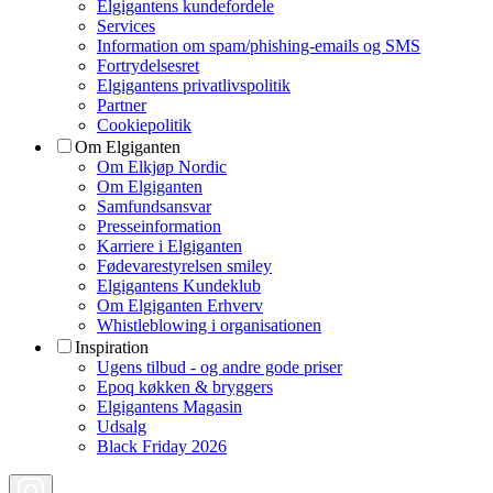
Elgigantens kundefordele
Services
Information om spam/phishing-emails og SMS
Fortrydelsesret
Elgigantens privatlivspolitik
Partner
Cookiepolitik
Om Elgiganten
Om Elkjøp Nordic
Om Elgiganten
Samfundsansvar
Presseinformation
Karriere i Elgiganten
Fødevarestyrelsen smiley
Elgigantens Kundeklub
Om Elgiganten Erhverv
Whistleblowing i organisationen
Inspiration
Ugens tilbud - og andre gode priser
Epoq køkken & bryggers
Elgigantens Magasin
Udsalg
Black Friday 2026