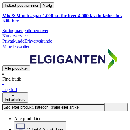
Indtast postnummer
Vælg
Mix & Match - spar 1.000 kr. for hver 4.000 kr. du køber for.
Klik
her
Spring navigationen over
Kundeservice
Privatkunde
Erhvervskunde
Mine favoritter
Alle produkter
Find butik
Log ind
Indkøbskurv
Alle produkter
TV, Lyd & Smart Home