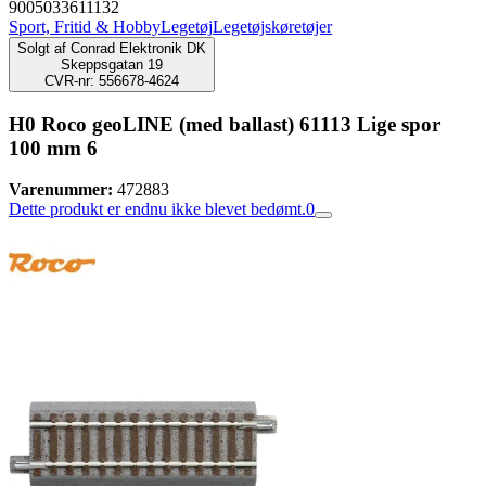
9005033611132
Sport, Fritid & Hobby
Legetøj
Legetøjskøretøjer
Solgt af
Conrad Elektronik DK
Skeppsgatan 19
CVR-nr: 556678-4624
H0 Roco geoLINE (med ballast) 61113 Lige spor
100 mm 6
Varenummer:
472883
Dette produkt er endnu ikke blevet bedømt.
0