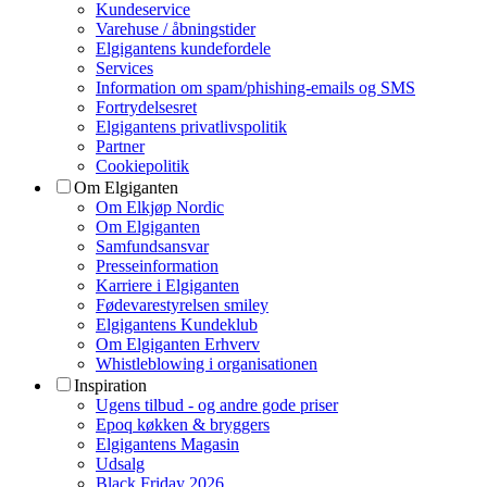
Kundeservice
Varehuse / åbningstider
Elgigantens kundefordele
Services
Information om spam/phishing-emails og SMS
Fortrydelsesret
Elgigantens privatlivspolitik
Partner
Cookiepolitik
Om Elgiganten
Om Elkjøp Nordic
Om Elgiganten
Samfundsansvar
Presseinformation
Karriere i Elgiganten
Fødevarestyrelsen smiley
Elgigantens Kundeklub
Om Elgiganten Erhverv
Whistleblowing i organisationen
Inspiration
Ugens tilbud - og andre gode priser
Epoq køkken & bryggers
Elgigantens Magasin
Udsalg
Black Friday 2026