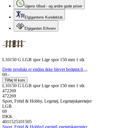
Ugens tilbud - og andre gode priser
Elgigantens Kundeklub
Elgiganten Erhverv
L10150 G LGB spor Lige spor 150 mm 1 stk
Dette produkt er endnu ikke blevet bedømt.
0
69.-
Tilføj til kurv
L10150 G LGB spor Lige spor 150 mm 1 stk
472269
472269
Sport, Fritid & Hobby, Legetøj, Legetøjskøretøjer
LGB
69
DKK
4011525101505
Sport, Fritid & Hobby
Legetøj
Legetøjskøretøjer