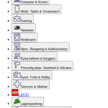
Computer & Kontor
Mobil, Tablet & Smartwatch
Gaming
Hardware
Hvidevarer
Hjem, Rengøring & Køkkenudstyr
Epoq køkken & bryggers
Personlig pleje, Skønhed & Velvære
Sport, Fritid & Hobby
Services & tilbehør
LEGO
Lageroprydning