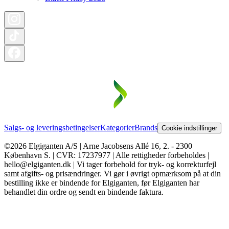
Salgs- og leveringsbetingelser
Kategorier
Brands
Cookie indstillinger
©2026 Elgiganten A/S | Arne Jacobsens Allé 16, 2. - 2300
København S. | CVR: 17237977 | Alle rettigheder forbeholdes |
hello@elgiganten.dk | Vi tager forbehold for tryk- og korrekturfejl
samt afgifts- og prisændringer. Vi gør i øvrigt opmærksom på at din
bestilling ikke er bindende for Elgiganten, før Elgiganten har
behandlet din ordre og sendt en bindende faktura.