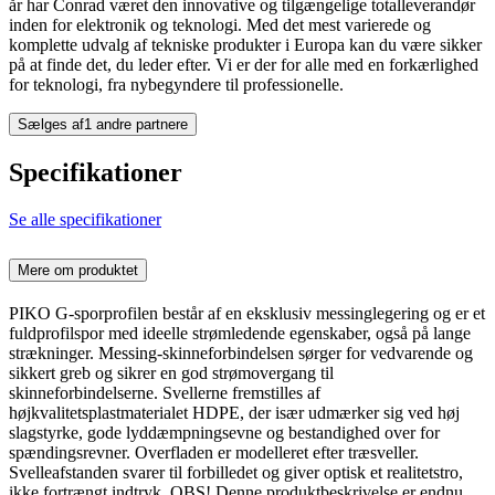
år har Conrad været den innovative og tilgængelige totalleverandør
inden for elektronik og teknologi. Med det mest varierede og
komplette udvalg af tekniske produkter i Europa kan du være sikker
på at finde det, du leder efter. Vi er der for alle med en forkærlighed
for teknologi, fra nybegyndere til professionelle.
Sælges af
1 andre partnere
Specifikationer
Se alle specifikationer
Mere om produktet
PIKO G-sporprofilen består af en eksklusiv messinglegering og er et
fuldprofilspor med ideelle strømledende egenskaber, også på lange
strækninger. Messing-skinneforbindelsen sørger for vedvarende og
sikkert greb og sikrer en god strømovergang til
skinneforbindelserne. Svellerne fremstilles af
højkvalitetsplastmaterialet HDPE, der især udmærker sig ved høj
slagstyrke, gode lyddæmpningsevne og bestandighed over for
spændingsrevner. Overfladen er modelleret efter træsveller.
Svelleafstanden svarer til forbilledet og giver optisk et realitetstro,
ikke fortrængt indtryk. OBS! Denne produktbeskrivelse er endnu