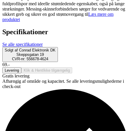
fuldprofilspor med ideelle strømledende egenskaber, også på lange
strækninger. Messing-skinneforbindelsen sørger for vedvarende og
sikkert greb og sikrer en god strømovergang til
Læs mere om
produktet
Specifikationer
Se alle specifikationer
Solgt af
Conrad Elektronik DK
Skeppsgatan 19
CVR-nr: 556678-4624
69.-
Levering
Klik & Hent
Ikke tilgængelig
Gratis levering
Afhængig af område og kapacitet. Se alle leveringsmulighederne i
check-out