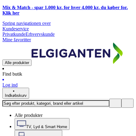
Mix & Match - spar 1.000 kr. for hver 4.000 kr. du køber for.
Klik
her
Spring navigationen over
Kundeservice
Privatkunde
Erhvervskunde
Mine favoritter
Alle produkter
Find butik
Log ind
Indkøbskurv
Alle produkter
TV, Lyd & Smart Home