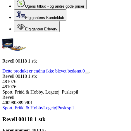
Ugens tilbud - og andre gode priser
Elgigantens Kundeklub
Elgiganten Erhverv
Revell 00118 1 stk
Dette produkt er endnu ikke blevet bedømt.
0
Revell 00118 1 stk
481076
481076
Sport, Fritid & Hobby, Legetøj, Puslespil
Revell
4009803895901
Sport, Fritid & Hobby
Legetøj
Puslespil
Revell 00118 1 stk
Varenummer:
481076