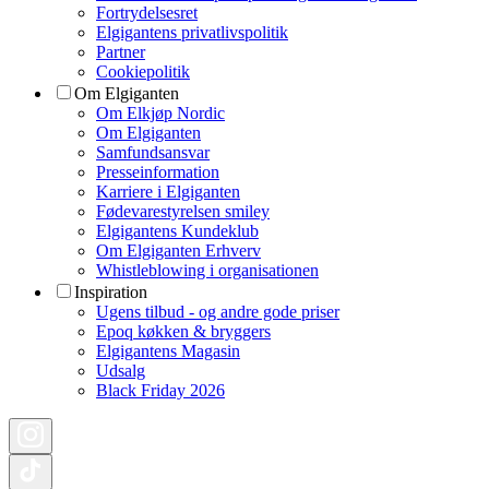
Fortrydelsesret
Elgigantens privatlivspolitik
Partner
Cookiepolitik
Om Elgiganten
Om Elkjøp Nordic
Om Elgiganten
Samfundsansvar
Presseinformation
Karriere i Elgiganten
Fødevarestyrelsen smiley
Elgigantens Kundeklub
Om Elgiganten Erhverv
Whistleblowing i organisationen
Inspiration
Ugens tilbud - og andre gode priser
Epoq køkken & bryggers
Elgigantens Magasin
Udsalg
Black Friday 2026