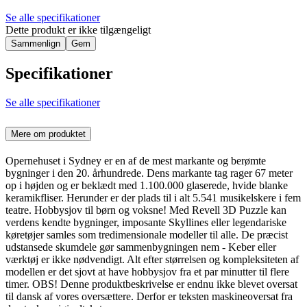
Se alle specifikationer
Dette produkt er ikke tilgængeligt
Sammenlign
Gem
Specifikationer
Se alle specifikationer
Mere om produktet
Opernehuset i Sydney er en af de mest markante og berømte
bygninger i den 20. århundrede. Dens markante tag rager 67 meter
op i højden og er beklædt med 1.100.000 glaserede, hvide blanke
keramikfliser. Herunder er der plads til i alt 5.541 musikelskere i fem
teatre. Hobbysjov til børn og voksne! Med Revell 3D Puzzle kan
verdens kendte bygninger, imposante Skyllines eller legendariske
køretøjer samles som tredimensionale modeller til alle. De præcist
udstansede skumdele gør sammenbygningen nem - Keber eller
værktøj er ikke nødvendigt. Alt efter størrelsen og kompleksiteten af
modellen er det sjovt at have hobbysjov fra et par minutter til flere
timer. OBS! Denne produktbeskrivelse er endnu ikke blevet oversat
til dansk af vores oversættere. Derfor er teksten maskineoversat fra