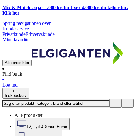
Mix & Match - spar 1.000 kr. for hver 4.000 kr. du køber for.
Klik
her
Spring navigationen over
Kundeservice
Privatkunde
Erhvervskunde
Mine favoritter
Alle produkter
Find butik
Log ind
Indkøbskurv
Alle produkter
TV, Lyd & Smart Home