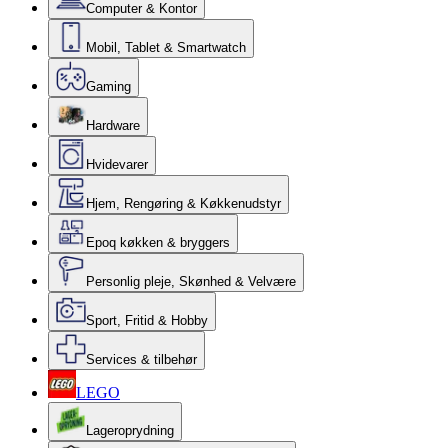
Computer & Kontor
Mobil, Tablet & Smartwatch
Gaming
Hardware
Hvidevarer
Hjem, Rengøring & Køkkenudstyr
Epoq køkken & bryggers
Personlig pleje, Skønhed & Velvære
Sport, Fritid & Hobby
Services & tilbehør
LEGO
Lageroprydning