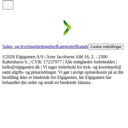
Salgs- og leveringsbetingelser
Kategorier
Brands
Cookie indstillinger
©2026 Elgiganten A/S | Arne Jacobsens Allé 16, 2. - 2300
København S. | CVR: 17237977 | Alle rettigheder forbeholdes |
hello@elgiganten.dk | Vi tager forbehold for tryk- og korrekturfejl
samt afgifts- og prisændringer. Vi gør i øvrigt opmærksom på at din
bestilling ikke er bindende for Elgiganten, før Elgiganten har
behandlet din ordre og sendt en bindende faktura.