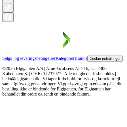
Salgs- og leveringsbetingelser
Kategorier
Brands
Cookie indstillinger
©2026 Elgiganten A/S | Arne Jacobsens Allé 16, 2. - 2300
København S. | CVR: 17237977 | Alle rettigheder forbeholdes |
hello@elgiganten.dk | Vi tager forbehold for tryk- og korrekturfejl
samt afgifts- og prisændringer. Vi gør i øvrigt opmærksom på at din
bestilling ikke er bindende for Elgiganten, før Elgiganten har
behandlet din ordre og sendt en bindende faktura.