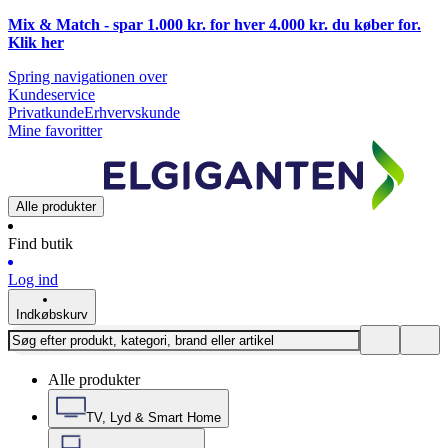
Mix & Match - spar 1.000 kr. for hver 4.000 kr. du køber for.
Klik
her
Spring navigationen over
Kundeservice
Privatkunde
Erhvervskunde
Mine favoritter
Alle produkter
Find butik
Log ind
Indkøbskurv
Alle produkter
TV, Lyd & Smart Home