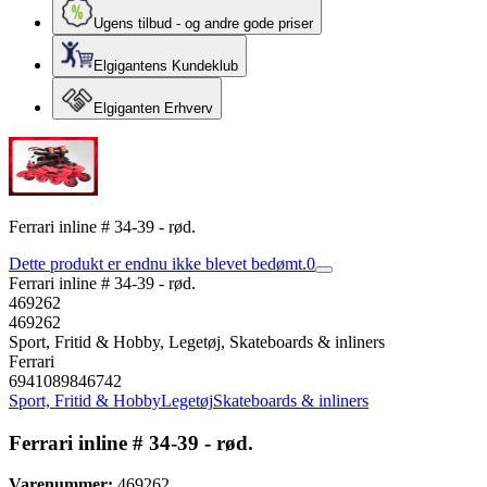
Ugens tilbud - og andre gode priser
Elgigantens Kundeklub
Elgiganten Erhverv
Ferrari inline # 34-39 - rød.
Dette produkt er endnu ikke blevet bedømt.
0
Ferrari inline # 34-39 - rød.
469262
469262
Sport, Fritid & Hobby, Legetøj, Skateboards & inliners
Ferrari
6941089846742
Sport, Fritid & Hobby
Legetøj
Skateboards & inliners
Ferrari inline # 34-39 - rød.
Varenummer:
469262