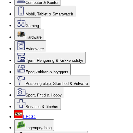
Computer & Kontor
Mobil, Tablet & Smartwatch
Gaming
Hardware
Hvidevarer
Hjem, Rengøring & Køkkenudstyr
Epoq køkken & bryggers
Personlig pleje, Skønhed & Velvære
Sport, Fritid & Hobby
Services & tilbehør
LEGO
Lageroprydning