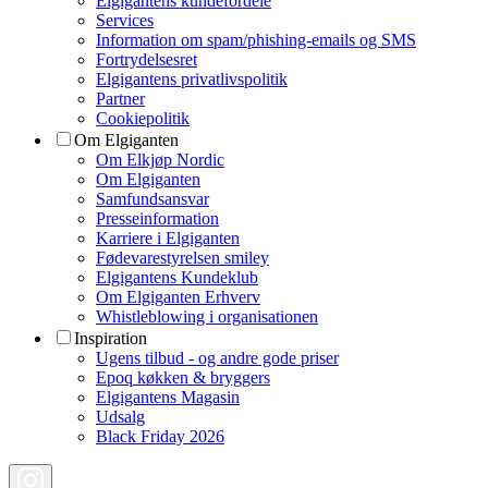
Elgigantens kundefordele
Services
Information om spam/phishing-emails og SMS
Fortrydelsesret
Elgigantens privatlivspolitik
Partner
Cookiepolitik
Om Elgiganten
Om Elkjøp Nordic
Om Elgiganten
Samfundsansvar
Presseinformation
Karriere i Elgiganten
Fødevarestyrelsen smiley
Elgigantens Kundeklub
Om Elgiganten Erhverv
Whistleblowing i organisationen
Inspiration
Ugens tilbud - og andre gode priser
Epoq køkken & bryggers
Elgigantens Magasin
Udsalg
Black Friday 2026