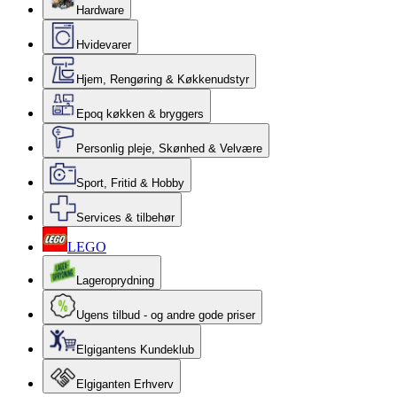
Hardware
Hvidevarer
Hjem, Rengøring & Køkkenudstyr
Epoq køkken & bryggers
Personlig pleje, Skønhed & Velvære
Sport, Fritid & Hobby
Services & tilbehør
LEGO
Lageroprydning
Ugens tilbud - og andre gode priser
Elgigantens Kundeklub
Elgiganten Erhverv