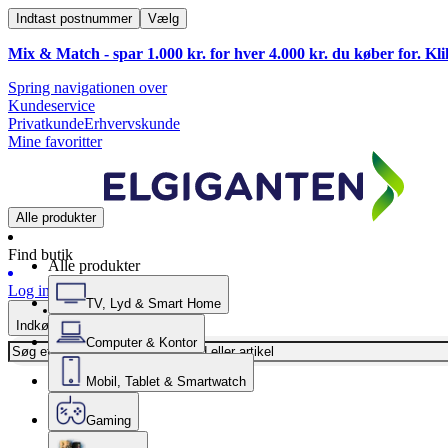
Indtast postnummer
Vælg
Mix & Match - spar 1.000 kr. for hver 4.000 kr. du køber for. Kl
Spring navigationen over
Kundeservice
Privatkunde
Erhvervskunde
Mine favoritter
Alle produkter
Find butik
Alle produkter
Log ind
TV, Lyd & Smart Home
Indkøbskurv
Computer & Kontor
Mobil, Tablet & Smartwatch
Gaming