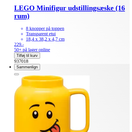
LEGO Minifigur udstillingsæske (16
rum)
8 knopper på toppen
Transparent etui
18,4 x 38,2 x 4,7 cm
229.-
50+ på lager online
Tilføj til kurv
937018
Sammenlign