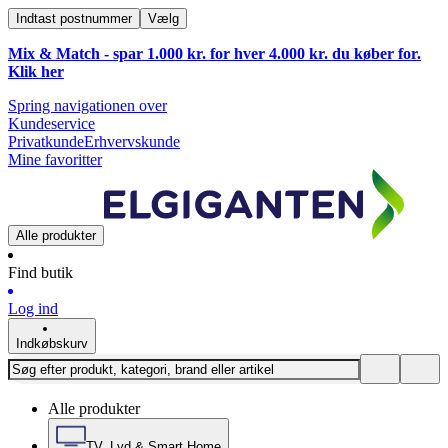
Indtast postnummer
Vælg
Mix & Match - spar 1.000 kr. for hver 4.000 kr. du køber for.
Klik
her
Spring navigationen over
Kundeservice
Privatkunde
Erhvervskunde
Mine favoritter
Alle produkter
Find butik
Log ind
Indkøbskurv
Alle produkter
TV, Lyd & Smart Home