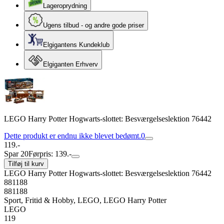
Lageroprydning
Ugens tilbud - og andre gode priser
Elgigantens Kundeklub
Elgiganten Erhverv
LEGO Harry Potter Hogwarts-slottet: Besværgelseslektion 76442
Dette produkt er endnu ikke blevet bedømt.
0
119.-
Spar 20
Førpris: 139.-
Tilføj til kurv
LEGO Harry Potter Hogwarts-slottet: Besværgelseslektion 76442
881188
881188
Sport, Fritid & Hobby, LEGO, LEGO Harry Potter
LEGO
119