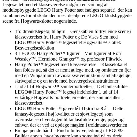
Legesættet med et klasseværelse indgår i en samling af
modulopbyggede LEGO Harry Potter sæt (sælges separat), der kan
kombineres for at skabe den mest detaljerede LEGO klodsbyggede
scene fra Hogwarts-slottet nogensinde.
Troldmandslegetøj til børn – Genskab en fortryllende scene i
klasseværelset fra Harry Potter og De Vises Sten med
LEGO® Harry Potter™ legesættet Hogwarts™-slottet:
Besværgelseslektion
3 LEGO® Harry Potter™ figurer – Minifigurer af Ron
Weasley™, Hermione Granger™ og professor Flitwick
Harry Potter™-legesæt med klasseværelse – Klasselokalet
kan foldes ud, så det er nemt at lege med, og omfatter en fjer
med en Wingardium Leviosa-svævefunktion samt aftagelige
skrivepulte og en tavle med besværgelsesinstruktioner
1 ud af 14 Hogwarts™-samlerportrætter – Det fantasifulde
LEGO® Harry Potter™ legetøj indeholder 1 ud af 14
vilkårlige Hogwarts-portrætelementer, der kan udstilles i
klasseværelset
LEGO® Harry Potter™ gaveidé til børn fra 8 år – Dette
fantasy-legesæt i høj kvalitet er et sjovt legetøj som
overraskelse i hverdagen til fantasifulde drenge, piger og
enhver, der er ved at opdage magien i troldmandsverdenen
En hjælpende hånd – Find intuitiv vejledning i LEGO®
Builder appen, hvor byggere kan zoome ind på og dreje