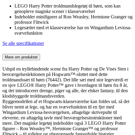
LEGO Harry Potter troldmandslegetøj til børn, som kan
genopleve magiske scener i klasseværelset
Indeholder minifigurer af Ron Weasley, Hermione Granger og
professor Flitwick
Legesættet med et klasseværelse har en Wingardium Leviosa-
svævefunktion
Se alle specifikationer
Mere om produktet
Udspil en tryllebindende scene fra Harry Potter og De Vises Sten i
besværgelseslektionen på Hogwarts™-slottet med dette
troldmandssæt til børn (76442). Det lille sæt med stor legeværdi er
en sjov LEGO® Harry Potter™ gave i hverdagen til børn fra 8 år,
og det introducerer drenge, piger og alle, der elsker fantasy, til den
klodsbyggede troldmandsverden.
Byggemodellen af et Hogwarts-klasseværelse kan foldes ud, så det
bliver nemt at lege, og har en svævefunktion til en fjer med
Wingardium Leviosa-besværgelsen, aftagelige skrivepulte til
eleverne, en aftagelig tavle med besværgelsesinstruktioner med
mere. Det magiske legetøj indeholder også 3 LEGO Harry Potter
figurer – Ron Weasley™, Hermione Granger™ og professor
Flitwick – til rolleleg og ubegrænsede fantasifulde historier.