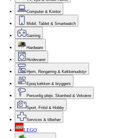
Computer & Kontor
Mobil, Tablet & Smartwatch
Gaming
Hardware
Hvidevarer
Hjem, Rengøring & Køkkenudstyr
Epoq køkken & bryggers
Personlig pleje, Skønhed & Velvære
Sport, Fritid & Hobby
Services & tilbehør
LEGO