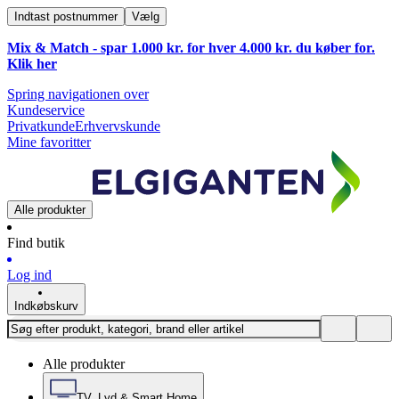
Indtast postnummer
Vælg
Mix & Match - spar 1.000 kr. for hver 4.000 kr. du køber for.
Klik
her
Spring navigationen over
Kundeservice
Privatkunde
Erhvervskunde
Mine favoritter
Alle produkter
Find butik
Log ind
Indkøbskurv
Alle produkter
TV, Lyd & Smart Home