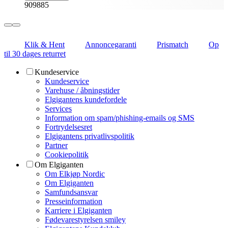
909885
Klik & Hent
Annoncegaranti
Prismatch
Op
til 30 dages returret
Kundeservice
Kundeservice
Varehuse / åbningstider
Elgigantens kundefordele
Services
Information om spam/phishing-emails og SMS
Fortrydelsesret
Elgigantens privatlivspolitik
Partner
Cookiepolitik
Om Elgiganten
Om Elkjøp Nordic
Om Elgiganten
Samfundsansvar
Presseinformation
Karriere i Elgiganten
Fødevarestyrelsen smiley