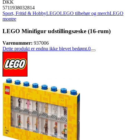
DKK
5711938032814
Sport, Fritid & Hobby
LEGO
LEGO tilbehør og merch
LEGO
montre
LEGO Minifigur udstillingsæske (16-rum)
Varenummer:
937006
Dette produkt er endnu ikke blevet bedømt.
0