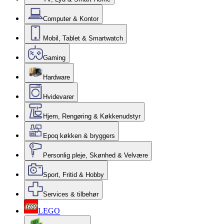
Computer & Kontor
Mobil, Tablet & Smartwatch
Gaming
Hardware
Hvidevarer
Hjem, Rengøring & Køkkenudstyr
Epoq køkken & bryggers
Personlig pleje, Skønhed & Velvære
Sport, Fritid & Hobby
Services & tilbehør
LEGO