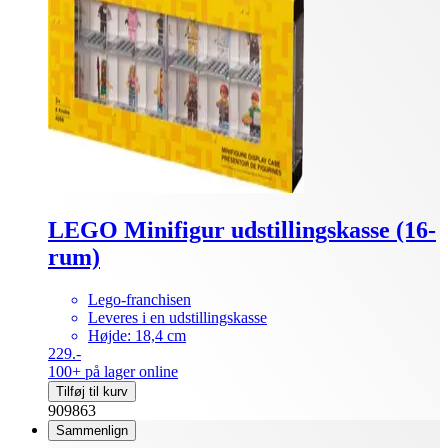
LEGO Minifigur udstillingskasse (16-
rum)
Lego-franchisen
Leveres i en udstillingskasse
Højde: 18,4 cm
229.-
100+ på lager online
Tilføj til kurv
909863
Sammenlign