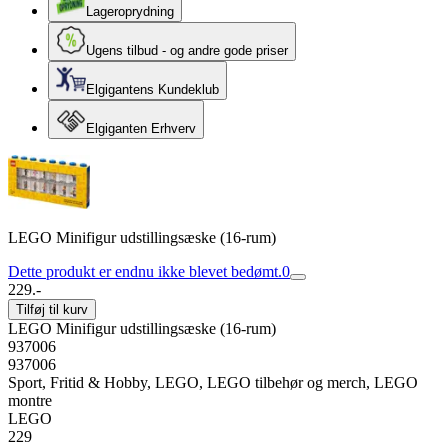
Lageroprydning
Ugens tilbud - og andre gode priser
Elgigantens Kundeklub
Elgiganten Erhverv
LEGO Minifigur udstillingsæske (16-rum)
Dette produkt er endnu ikke blevet bedømt.
0
229.-
Tilføj til kurv
LEGO Minifigur udstillingsæske (16-rum)
937006
937006
Sport, Fritid & Hobby, LEGO, LEGO tilbehør og merch, LEGO
montre
LEGO
229