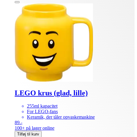
LEGO krus (glad, lille)
255ml kapacitet
For LEGO-fans
Keramik, der tåler opvaskemaskine
89.-
100+ på lager online
Tilføj til kurv