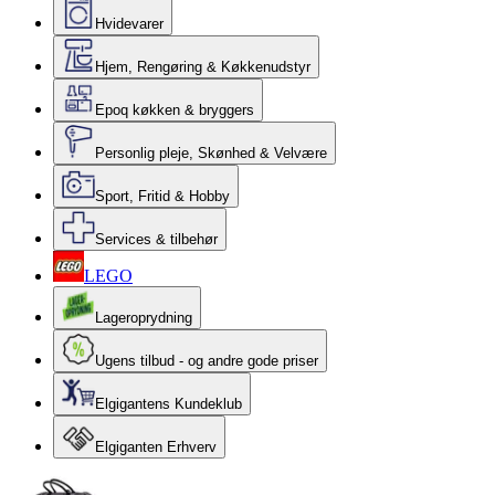
Hvidevarer
Hjem, Rengøring & Køkkenudstyr
Epoq køkken & bryggers
Personlig pleje, Skønhed & Velvære
Sport, Fritid & Hobby
Services & tilbehør
LEGO
Lageroprydning
Ugens tilbud - og andre gode priser
Elgigantens Kundeklub
Elgiganten Erhverv