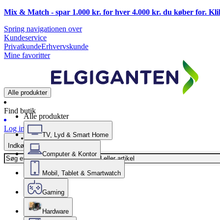
Mix & Match - spar 1.000 kr. for hver 4.000 kr. du køber for. Kl
Spring navigationen over
Kundeservice
Privatkunde
Erhvervskunde
Mine favoritter
Alle produkter
Find butik
Alle produkter
Log ind
TV, Lyd & Smart Home
Indkøbskurv
Computer & Kontor
Mobil, Tablet & Smartwatch
Gaming
Hardware