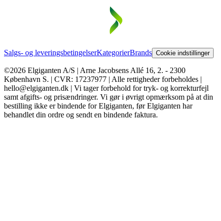
Salgs- og leveringsbetingelser
Kategorier
Brands
Cookie indstillinger
©2026 Elgiganten A/S | Arne Jacobsens Allé 16, 2. - 2300
København S. | CVR: 17237977 | Alle rettigheder forbeholdes |
hello@elgiganten.dk | Vi tager forbehold for tryk- og korrekturfejl
samt afgifts- og prisændringer. Vi gør i øvrigt opmærksom på at din
bestilling ikke er bindende for Elgiganten, før Elgiganten har
behandlet din ordre og sendt en bindende faktura.