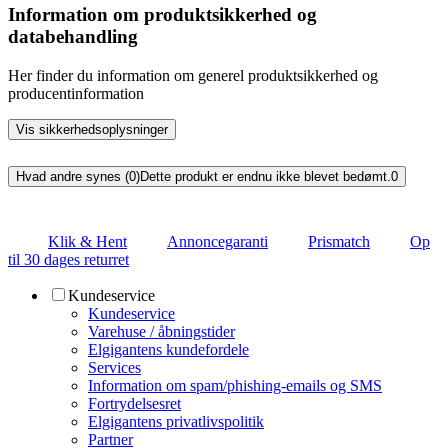
Information om produktsikkerhed og
databehandling
Her finder du information om generel produktsikkerhed og
producentinformation
Vis sikkerhedsoplysninger
Hvad andre synes (0)
Dette produkt er endnu ikke blevet bedømt.
0
Klik & Hent
Annoncegaranti
Prismatch
Op
til 30 dages returret
Kundeservice
Kundeservice
Varehuse / åbningstider
Elgigantens kundefordele
Services
Information om spam/phishing-emails og SMS
Fortrydelsesret
Elgigantens privatlivspolitik
Partner