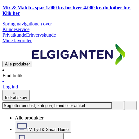
Mix & Match - spar 1.000 kr. for hver 4.000 kr. du køber for.
Klik
her
Spring navigationen over
Kundeservice
Privatkunde
Erhvervskunde
Mine favoritter
Alle produkter
Find butik
Log ind
Indkøbskurv
Alle produkter
TV, Lyd & Smart Home