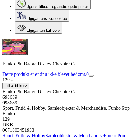
Ugens tilbud - og andre gode priser
Elgigantens Kundeklub
Elgiganten Erhverv
Funko Pin Badge Disney Cheshire Cat
Dette produkt er endnu ikke blevet bedømt.
0
129.-
Tilføj til kurv
Funko Pin Badge Disney Cheshire Cat
698689
698689
Sport, Fritid & Hobby, Samleobjekter & Merchandise, Funko Pop
Funko
129
DKK
0671803451933
Sport, Fritid & Hobby
Samleobjekter & Merchandise
Funko Pop