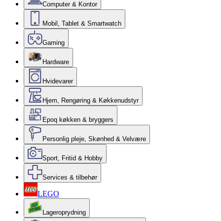
Computer & Kontor
Mobil, Tablet & Smartwatch
Gaming
Hardware
Hvidevarer
Hjem, Rengøring & Køkkenudstyr
Epoq køkken & bryggers
Personlig pleje, Skønhed & Velvære
Sport, Fritid & Hobby
Services & tilbehør
LEGO
Lageroprydning