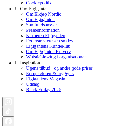
Cookiepolitik
Om Elgiganten
Om Elkjøp Nordic
Om Elgiganten
Samfundsansvar
Presseinformation
Karriere i Elgiganten
Fødevarestyrelsen smiley
Elgigantens Kundeklub
Om Elgiganten Erhverv
Whistleblowing i organisationen
Inspiration
Ugens tilbud - og andre gode priser
Epoq køkken & bryggers
Elgigantens Magasin
Udsalg
Black Friday 2026