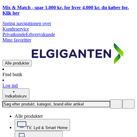
Mix & Match - spar 1.000 kr. for hver 4.000 kr. du køber for.
Klik
her
Spring navigationen over
Kundeservice
Privatkunde
Erhvervskunde
Mine favoritter
Alle produkter
Find butik
Log ind
Indkøbskurv
Alle produkter
TV, Lyd & Smart Home