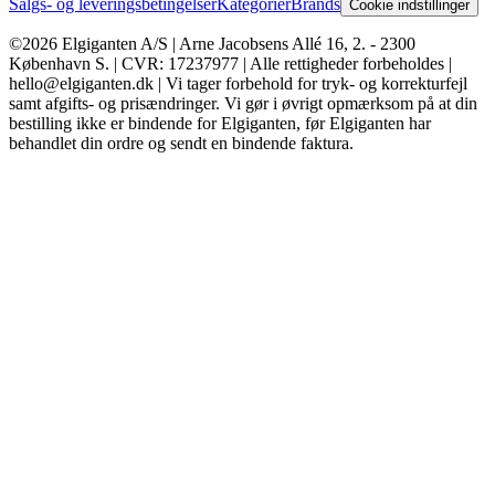
Salgs- og leveringsbetingelser
Kategorier
Brands
Cookie indstillinger
©2026 Elgiganten A/S | Arne Jacobsens Allé 16, 2. - 2300
København S. | CVR: 17237977 | Alle rettigheder forbeholdes |
hello@elgiganten.dk | Vi tager forbehold for tryk- og korrekturfejl
samt afgifts- og prisændringer. Vi gør i øvrigt opmærksom på at din
bestilling ikke er bindende for Elgiganten, før Elgiganten har
behandlet din ordre og sendt en bindende faktura.