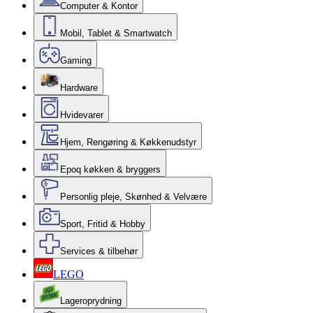
Computer & Kontor
Mobil, Tablet & Smartwatch
Gaming
Hardware
Hvidevarer
Hjem, Rengøring & Køkkenudstyr
Epoq køkken & bryggers
Personlig pleje, Skønhed & Velvære
Sport, Fritid & Hobby
Services & tilbehør
LEGO
Lageroprydning