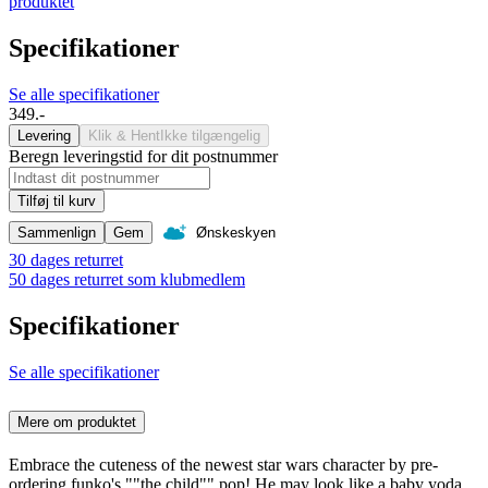
produktet
Specifikationer
Se alle specifikationer
349.-
Levering
Klik & Hent
Ikke tilgængelig
Beregn leveringstid for dit postnummer
Tilføj til kurv
Sammenlign
Gem
Ønskeskyen
30 dages returret
50 dages returret som klubmedlem
Specifikationer
Se alle specifikationer
Mere om produktet
Embrace the cuteness of the newest star wars character by pre-
ordering funko's ""the child"" pop! He may look like a baby yoda,