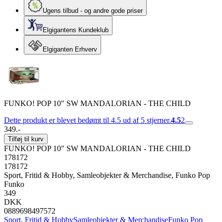
Ugens tilbud - og andre gode priser
Elgigantens Kundeklub
Elgiganten Erhverv
FUNKO! POP 10" SW MANDALORIAN - THE CHILD
Dette produkt er blevet bedømt til 4.5 ud af 5 stjerner.
4.5
2
349.-
Tilføj til kurv
FUNKO! POP 10" SW MANDALORIAN - THE CHILD
178172
178172
Sport, Fritid & Hobby, Samleobjekter & Merchandise, Funko Pop
Funko
349
DKK
0889698497572
Sport, Fritid & Hobby
Samleobjekter & Merchandise
Funko Pop