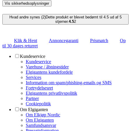
Vis sikkerhedsoplysninger
Hvad andre synes (2)
Dette produkt er blevet bedømt til 4.5 ud af 5
stjerner.
4.5
2
Klik & Hent
Annoncegaranti
Prismatch
Op
til 30 dages returret
Kundeservice
Kundeservice
Varehuse / åbningstider
Elgigantens kundefordele
Services
Information om spam/phishing-emails og SMS
Fortrydelsesret
Elgigantens privatlivspolitik
Partner
Cookiepolitik
Om Elgiganten
Om Elkjøp Nordic
Om Elgiganten
Samfundsansvar
Presseinformation