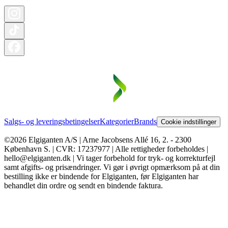
Salgs- og leveringsbetingelser
Kategorier
Brands
Cookie indstillinger
©2026 Elgiganten A/S | Arne Jacobsens Allé 16, 2. - 2300
København S. | CVR: 17237977 | Alle rettigheder forbeholdes |
hello@elgiganten.dk | Vi tager forbehold for tryk- og korrekturfejl
samt afgifts- og prisændringer. Vi gør i øvrigt opmærksom på at din
bestilling ikke er bindende for Elgiganten, før Elgiganten har
behandlet din ordre og sendt en bindende faktura.