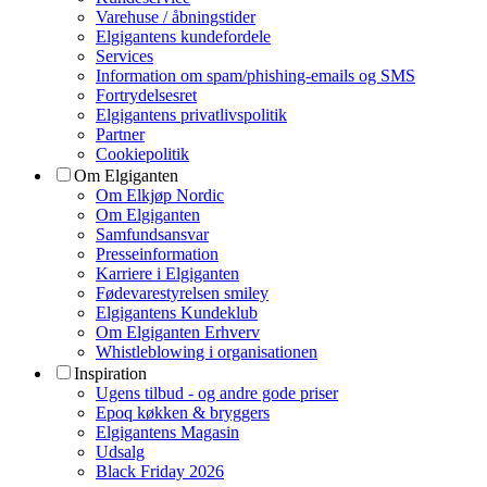
Varehuse / åbningstider
Elgigantens kundefordele
Services
Information om spam/phishing-emails og SMS
Fortrydelsesret
Elgigantens privatlivspolitik
Partner
Cookiepolitik
Om Elgiganten
Om Elkjøp Nordic
Om Elgiganten
Samfundsansvar
Presseinformation
Karriere i Elgiganten
Fødevarestyrelsen smiley
Elgigantens Kundeklub
Om Elgiganten Erhverv
Whistleblowing i organisationen
Inspiration
Ugens tilbud - og andre gode priser
Epoq køkken & bryggers
Elgigantens Magasin
Udsalg
Black Friday 2026