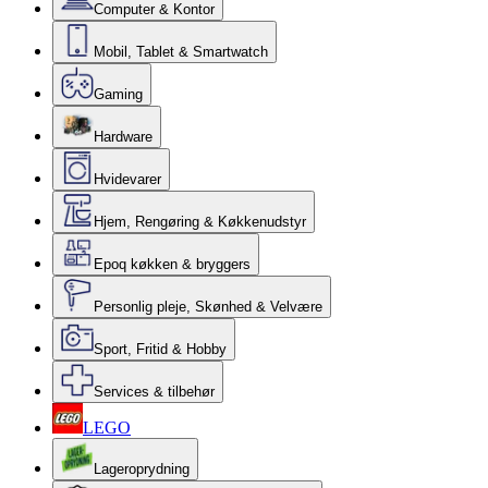
Computer & Kontor
Mobil, Tablet & Smartwatch
Gaming
Hardware
Hvidevarer
Hjem, Rengøring & Køkkenudstyr
Epoq køkken & bryggers
Personlig pleje, Skønhed & Velvære
Sport, Fritid & Hobby
Services & tilbehør
LEGO
Lageroprydning