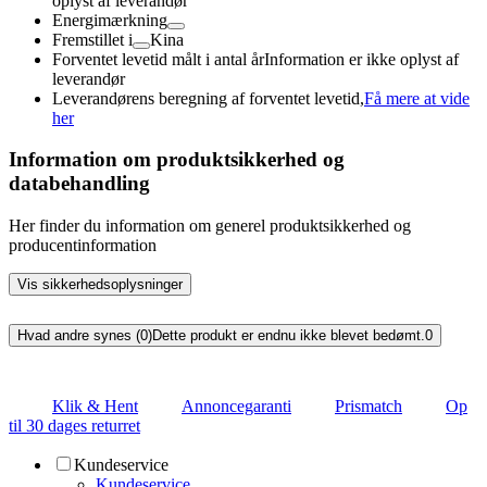
oplyst af leverandør
Energimærkning
Fremstillet i
Kina
Forventet levetid målt i antal år
Information er ikke oplyst af
leverandør
Leverandørens beregning af forventet levetid,
Få mere at vide
her
Information om produktsikkerhed og
databehandling
Her finder du information om generel produktsikkerhed og
producentinformation
Vis sikkerhedsoplysninger
Hvad andre synes (0)
Dette produkt er endnu ikke blevet bedømt.
0
Klik & Hent
Annoncegaranti
Prismatch
Op
til 30 dages returret
Kundeservice
Kundeservice