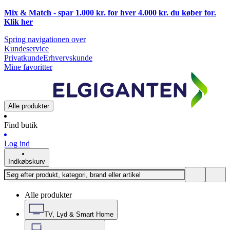
Mix & Match - spar 1.000 kr. for hver 4.000 kr. du køber for.
Klik
her
Spring navigationen over
Kundeservice
Privatkunde
Erhvervskunde
Mine favoritter
Alle produkter
Find butik
Log ind
Indkøbskurv
Alle produkter
TV, Lyd & Smart Home