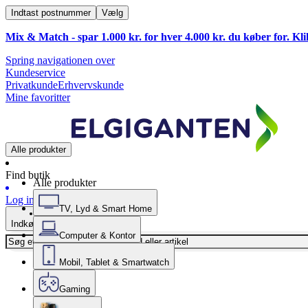
Indtast postnummer
Vælg
Mix & Match - spar 1.000 kr. for hver 4.000 kr. du køber for. Kl
Spring navigationen over
Kundeservice
Privatkunde
Erhvervskunde
Mine favoritter
Alle produkter
Find butik
Alle produkter
Log ind
TV, Lyd & Smart Home
Indkøbskurv
Computer & Kontor
Mobil, Tablet & Smartwatch
Gaming