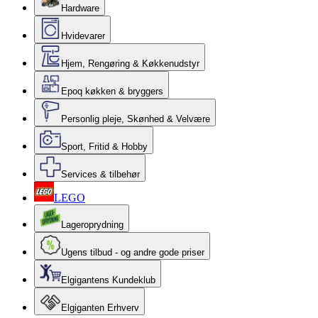
Hardware
Hvidevarer
Hjem, Rengøring & Køkkenudstyr
Epoq køkken & bryggers
Personlig pleje, Skønhed & Velvære
Sport, Fritid & Hobby
Services & tilbehør
LEGO
Lageroprydning
Ugens tilbud - og andre gode priser
Elgigantens Kundeklub
Elgiganten Erhverv