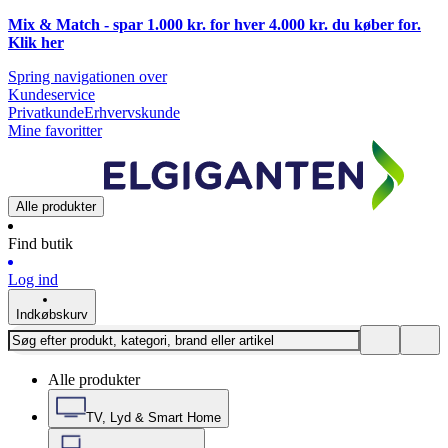
Mix & Match - spar 1.000 kr. for hver 4.000 kr. du køber for.
Klik
her
Spring navigationen over
Kundeservice
Privatkunde
Erhvervskunde
Mine favoritter
Alle produkter
Find butik
Log ind
Indkøbskurv
Alle produkter
TV, Lyd & Smart Home