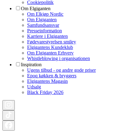
Cookiepolitik
Om Elgiganten
Om Elkjøp Nordic
Om Elgiganten
Samfundsansvar
Presseinformation
Karriere i Elgiganten
Fødevarestyrelsen smiley
Elgigantens Kundeklub
Om Elgiganten Erhverv
Whistleblowing i organisationen
Inspiration
Ugens tilbud - og andre gode priser
Epoq køkken & bryggers
Elgigantens Magasin
Udsalg
Black Friday 2026