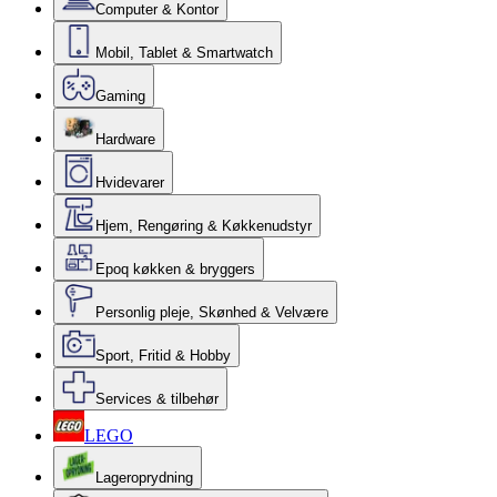
Computer & Kontor
Mobil, Tablet & Smartwatch
Gaming
Hardware
Hvidevarer
Hjem, Rengøring & Køkkenudstyr
Epoq køkken & bryggers
Personlig pleje, Skønhed & Velvære
Sport, Fritid & Hobby
Services & tilbehør
LEGO
Lageroprydning