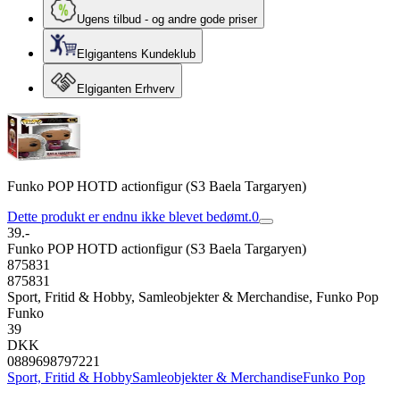
Ugens tilbud - og andre gode priser
Elgigantens Kundeklub
Elgiganten Erhverv
Funko POP HOTD actionfigur (S3 Baela Targaryen)
Dette produkt er endnu ikke blevet bedømt.
0
39.-
Funko POP HOTD actionfigur (S3 Baela Targaryen)
875831
875831
Sport, Fritid & Hobby, Samleobjekter & Merchandise, Funko Pop
Funko
39
DKK
0889698797221
Sport, Fritid & Hobby
Samleobjekter & Merchandise
Funko Pop