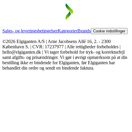
Salgs- og leveringsbetingelser
Kategorier
Brands
Cookie indstillinger
©2026 Elgiganten A/S | Arne Jacobsens Allé 16, 2. - 2300
København S. | CVR: 17237977 | Alle rettigheder forbeholdes |
hello@elgiganten.dk | Vi tager forbehold for tryk- og korrekturfejl
samt afgifts- og prisændringer. Vi gør i øvrigt opmærksom på at din
bestilling ikke er bindende for Elgiganten, før Elgiganten har
behandlet din ordre og sendt en bindende faktura.