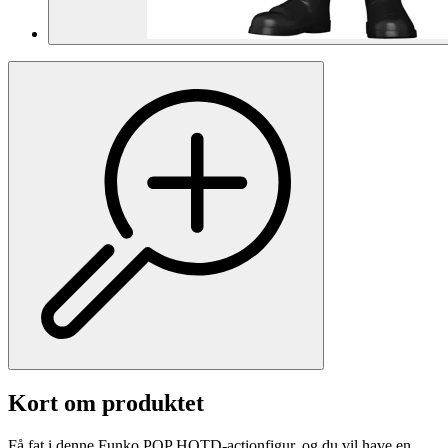
Kort om produktet
Få fat i denne Funko POP HOTD-actionfigur, og du vil have en