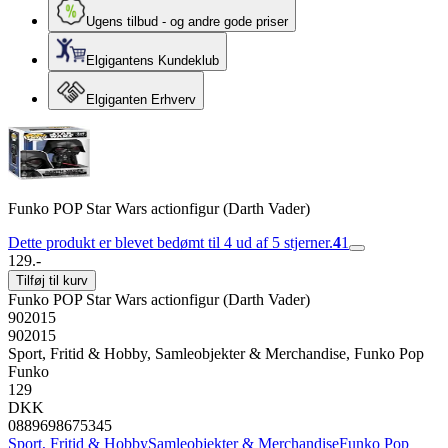
Ugens tilbud - og andre gode priser
Elgigantens Kundeklub
Elgiganten Erhverv
Funko POP Star Wars actionfigur (Darth Vader)
Dette produkt er blevet bedømt til 4 ud af 5 stjerner.
4
1
129.-
Tilføj til kurv
Funko POP Star Wars actionfigur (Darth Vader)
902015
902015
Sport, Fritid & Hobby, Samleobjekter & Merchandise, Funko Pop
Funko
129
DKK
0889698675345
Sport, Fritid & Hobby
Samleobjekter & Merchandise
Funko Pop