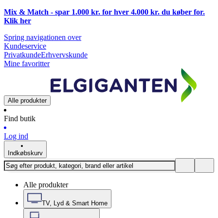
Mix & Match - spar 1.000 kr. for hver 4.000 kr. du køber for.
Klik
her
Spring navigationen over
Kundeservice
Privatkunde
Erhvervskunde
Mine favoritter
Alle produkter
Find butik
Log ind
Indkøbskurv
Alle produkter
TV, Lyd & Smart Home