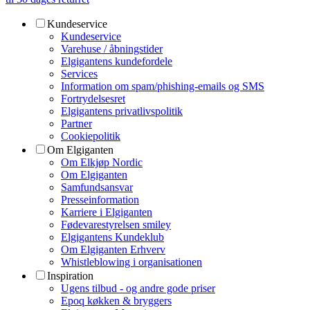
Kundeservice
Kundeservice
Varehuse / åbningstider
Elgigantens kundefordele
Services
Information om spam/phishing-emails og SMS
Fortrydelsesret
Elgigantens privatlivspolitik
Partner
Cookiepolitik
Om Elgiganten
Om Elkjøp Nordic
Om Elgiganten
Samfundsansvar
Presseinformation
Karriere i Elgiganten
Fødevarestyrelsen smiley
Elgigantens Kundeklub
Om Elgiganten Erhverv
Whistleblowing i organisationen
Inspiration
Ugens tilbud - og andre gode priser
Epoq køkken & bryggers