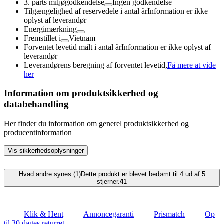
3. parts miljøgodkendelse
Ingen godkendelse
Tilgængelighed af reservedele i antal år
Information er ikke
oplyst af leverandør
Energimærkning
Fremstillet i
Vietnam
Forventet levetid målt i antal år
Information er ikke oplyst af
leverandør
Leverandørens beregning af forventet levetid,
Få mere at vide
her
Information om produktsikkerhed og
databehandling
Her finder du information om generel produktsikkerhed og
producentinformation
Vis sikkerhedsoplysninger
Hvad andre synes (1)
Dette produkt er blevet bedømt til 4 ud af 5
stjerner.
4
1
Klik & Hent
Annoncegaranti
Prismatch
Op
til 30 dages returret