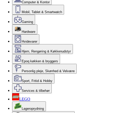
Computer & Kontor
Mobil, Tablet & Smartwatch
Gaming
Hardware
Hvidevarer
Hjem, Rengøring & Køkkenudstyr
Epoq køkken & bryggers
Personlig pleje, Skønhed & Velvære
Sport, Fritid & Hobby
Services & tilbehør
LEGO
Lageroprydning