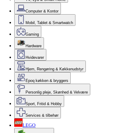
Computer & Kontor
Mobil, Tablet & Smartwatch
Gaming
Hardware
Hvidevarer
Hjem, Rengøring & Køkkenudstyr
Epoq køkken & bryggers
Personlig pleje, Skønhed & Velvære
Sport, Fritid & Hobby
Services & tilbehør
LEGO