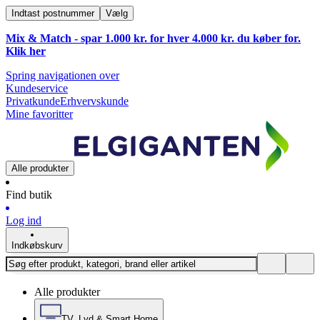
Indtast postnummer
Vælg
Mix & Match - spar 1.000 kr. for hver 4.000 kr. du køber for.
Klik
her
Spring navigationen over
Kundeservice
Privatkunde
Erhvervskunde
Mine favoritter
Alle produkter
Find butik
Log ind
Indkøbskurv
Alle produkter
TV, Lyd & Smart Home