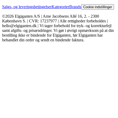
Salgs- og leveringsbetingelser
Kategorier
Brands
Cookie indstillinger
©2026 Elgiganten A/S | Arne Jacobsens Allé 16, 2. - 2300
København S. | CVR: 17237977 | Alle rettigheder forbeholdes |
hello@elgiganten.dk | Vi tager forbehold for tryk- og korrekturfejl
samt afgifts- og prisændringer. Vi gør i øvrigt opmærksom på at din
bestilling ikke er bindende for Elgiganten, før Elgiganten har
behandlet din ordre og sendt en bindende faktura.