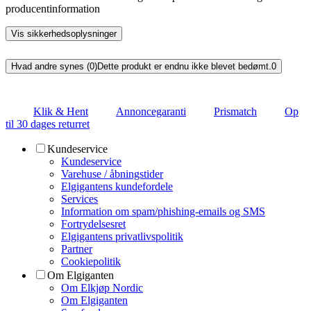
producentinformation
Vis sikkerhedsoplysninger
Hvad andre synes (0)
Dette produkt er endnu ikke blevet bedømt.
0
Klik & Hent
Annoncegaranti
Prismatch
Op
til 30 dages returret
Kundeservice
Kundeservice
Varehuse / åbningstider
Elgigantens kundefordele
Services
Information om spam/phishing-emails og SMS
Fortrydelsesret
Elgigantens privatlivspolitik
Partner
Cookiepolitik
Om Elgiganten
Om Elkjøp Nordic
Om Elgiganten