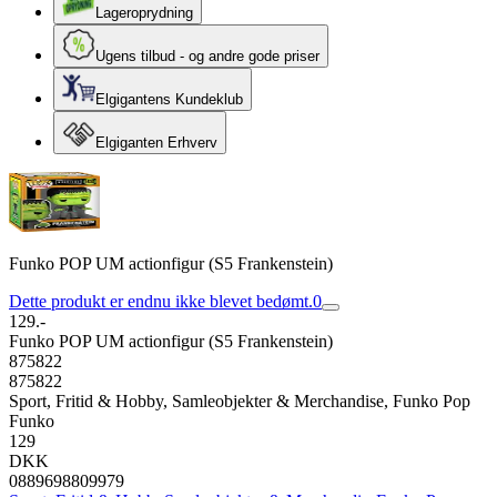
Lageroprydning
Ugens tilbud - og andre gode priser
Elgigantens Kundeklub
Elgiganten Erhverv
Funko POP UM actionfigur (S5 Frankenstein)
Dette produkt er endnu ikke blevet bedømt.
0
129.-
Funko POP UM actionfigur (S5 Frankenstein)
875822
875822
Sport, Fritid & Hobby, Samleobjekter & Merchandise, Funko Pop
Funko
129
DKK
0889698809979