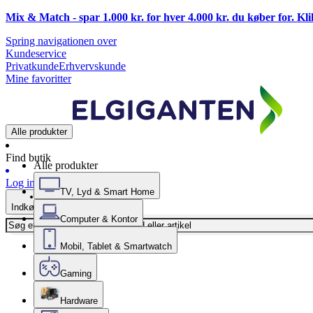
Mix & Match - spar 1.000 kr. for hver 4.000 kr. du køber for. Kl
Spring navigationen over
Kundeservice
Privatkunde
Erhvervskunde
Mine favoritter
Alle produkter
Find butik
Alle produkter
Log ind
TV, Lyd & Smart Home
Indkøbskurv
Computer & Kontor
Mobil, Tablet & Smartwatch
Gaming
Hardware