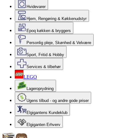
Hvidevarer
Hjem, Rengøring & Køkkenudstyr
Epoq køkken & bryggers
Personlig pleje, Skønhed & Velvære
Sport, Fritid & Hobby
Services & tilbehør
LEGO
Lageroprydning
Ugens tilbud - og andre gode priser
Elgigantens Kundeklub
Elgiganten Erhverv