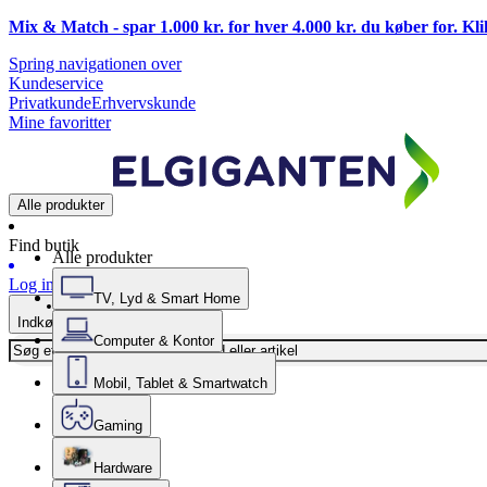
Mix & Match - spar 1.000 kr. for hver 4.000 kr. du køber for. Kl
Spring navigationen over
Kundeservice
Privatkunde
Erhvervskunde
Mine favoritter
Alle produkter
Find butik
Alle produkter
Log ind
TV, Lyd & Smart Home
Indkøbskurv
Computer & Kontor
Mobil, Tablet & Smartwatch
Gaming
Hardware