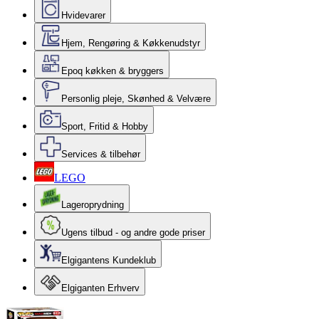
Hvidevarer
Hjem, Rengøring & Køkkenudstyr
Epoq køkken & bryggers
Personlig pleje, Skønhed & Velvære
Sport, Fritid & Hobby
Services & tilbehør
LEGO
Lageroprydning
Ugens tilbud - og andre gode priser
Elgigantens Kundeklub
Elgiganten Erhverv