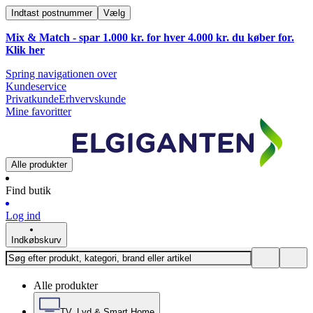
Indtast postnummer
Vælg
Mix & Match - spar 1.000 kr. for hver 4.000 kr. du køber for.
Klik
her
Spring navigationen over
Kundeservice
Privatkunde
Erhvervskunde
Mine favoritter
Alle produkter
Find butik
Log ind
Indkøbskurv
Alle produkter
TV, Lyd & Smart Home