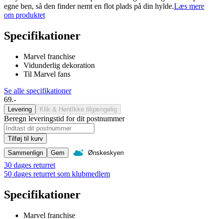
egne ben, så den finder nemt en flot plads på din hylde.
Læs mere
om produktet
Specifikationer
Marvel franchise
Vidunderlig dekoration
Til Marvel fans
Se alle specifikationer
69.-
Levering
Klik & Hent
Ikke tilgængelig
Beregn leveringstid for dit postnummer
Tilføj til kurv
Sammenlign
Gem
Ønskeskyen
30 dages returret
50 dages returret som klubmedlem
Specifikationer
Marvel franchise