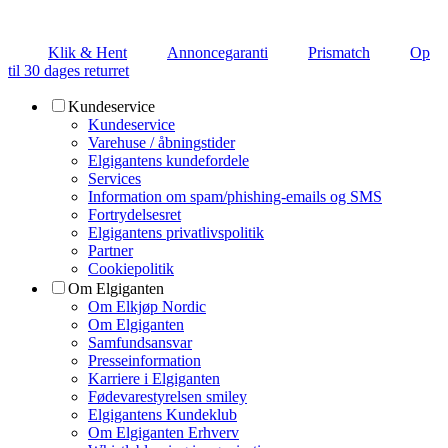
Klik & Hent
Annoncegaranti
Prismatch
Op
til 30 dages returret
Kundeservice
Kundeservice
Varehuse / åbningstider
Elgigantens kundefordele
Services
Information om spam/phishing-emails og SMS
Fortrydelsesret
Elgigantens privatlivspolitik
Partner
Cookiepolitik
Om Elgiganten
Om Elkjøp Nordic
Om Elgiganten
Samfundsansvar
Presseinformation
Karriere i Elgiganten
Fødevarestyrelsen smiley
Elgigantens Kundeklub
Om Elgiganten Erhverv