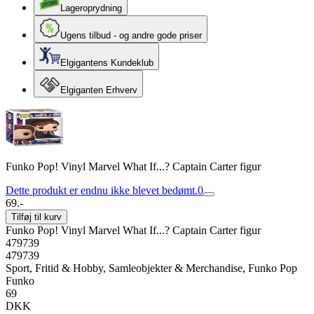
Lageroprydning
Ugens tilbud - og andre gode priser
Elgigantens Kundeklub
Elgiganten Erhverv
Funko Pop! Vinyl Marvel What If...? Captain Carter figur
Dette produkt er endnu ikke blevet bedømt.
0
69.-
Tilføj til kurv
Funko Pop! Vinyl Marvel What If...? Captain Carter figur
479739
479739
Sport, Fritid & Hobby, Samleobjekter & Merchandise, Funko Pop
Funko
69
DKK