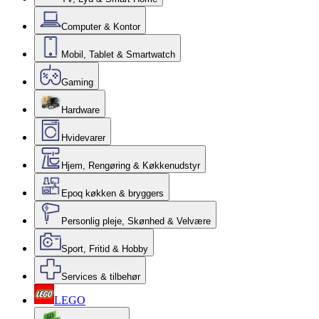
Computer & Kontor
Mobil, Tablet & Smartwatch
Gaming
Hardware
Hvidevarer
Hjem, Rengøring & Køkkenudstyr
Epoq køkken & bryggers
Personlig pleje, Skønhed & Velvære
Sport, Fritid & Hobby
Services & tilbehør
LEGO